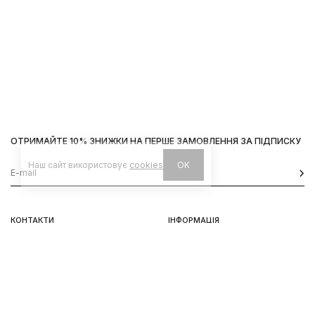
ОТРИМАЙТЕ 10% ЗНИЖКИ НА ПЕРШЕ ЗАМОВЛЕННЯ ЗА ПІДПИСКУ
Наш сайт використовує
cookies
OK
КОНТАКТИ
ІНФОРМАЦІЯ
Київ, вул. Велика Васильківська,
Доставка
92
Оплата
пн-нд 11-19
Повернення та обмін
Передзамовлення
Львів, вул. Вороного, 5
пн-пт 11-19, сб-нд 11-18
Instagram
Telegram