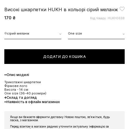
Високі шкарпетки HUKH в кольорі сірий меланж
170 ₴
Код товару: HUKH0698
сірий меланж
One size
ДОДАТИ ДО КОШИКА
Опис моделі
Трикотажні шкарпетки
Фірмове лого
Висота - 14 см
One size (36-40 розміри)
Склад та догляд
Наявність в офлайн магазинах
Якщо ви бажаєте оформити доставку Новою поштою, звʼяжіться, будь
ласка, з магазином.
Перед візитом в магазин радимо уточнити актуальну інформацію за