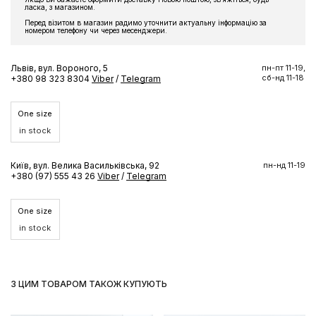
ласка, з магазином.
Перед візитом в магазин радимо уточнити актуальну інформацію за
номером телефону чи через месенджери.
Львів, вул. Вороного, 5
пн-пт 11-19,
сб-нд 11-18
+380 98 323 8304
Viber
/
Telegram
One size
in stock
Київ, вул. Велика Васильківська, 92
пн-нд 11-19
+380 (97) 555 43 26
Viber
/
Telegram
One size
in stock
З ЦИМ ТОВАРОМ ТАКОЖ КУПУЮТЬ