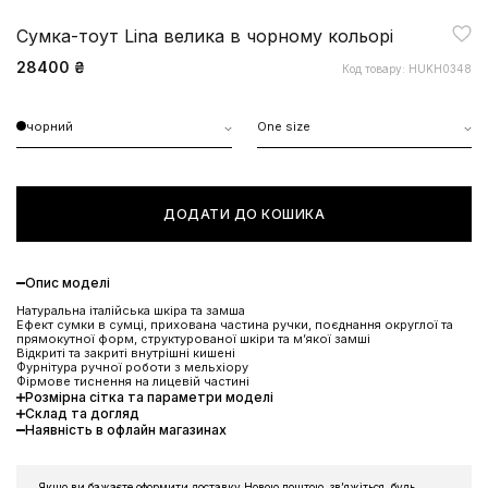
Сумка-тоут Lina велика в чорному кольорі
28400 ₴
Код товару: HUKH0348
чорний
One size
ДОДАТИ ДО КОШИКА
Опис моделі
Натуральна італійська шкіра та замша
Ефект сумки в сумці, прихована частина ручки, поєднання округлої та
прямокутної форм, структурованої шкіри та мʼякої замші
Відкриті та закриті внутрішні кишені
Фурнітура ручної роботи з мельхіору
Фірмове тиснення на лицевій частині
Розмірна сітка та параметри моделі
Склад та догляд
Наявність в офлайн магазинах
Якщо ви бажаєте оформити доставку Новою поштою, звʼяжіться, будь