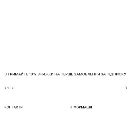
ОТРИМАЙТЕ 10% ЗНИЖКИ НА ПЕРШЕ ЗАМОВЛЕННЯ ЗА ПІДПИСКУ
Наш сайт використовує
cookies
OK
КОНТАКТИ
ІНФОРМАЦІЯ
Київ, вул. Велика Васильківська,
Доставка
92
Оплата
пн-нд 11-19
Повернення та обмін