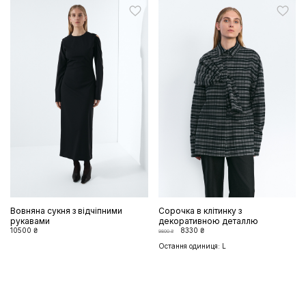
Вовняна сукня з відчіпними
Cорочка в клітинку з
рукавами
декоративною деталлю
10500 ₴
8330 ₴
9800 ₴
Остання одиниця: L