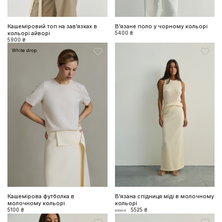
Кашеміровий топ на завʼязках в
Вʼязане поло у чорному кольорі
кольорі айворі
5400 ₴
5900 ₴
White drop
Кашемірова футболка в
В'язана спідниця міді в молочному
молочному кольорі
кольорі
5100 ₴
5525 ₴
6500 ₴