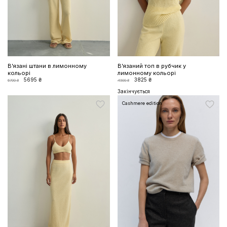
В'язані штани в лимонному
В'язаний топ в рубчик у
кольорі
лимонному кольорі
5695 ₴
3825 ₴
6700 ₴
4500 ₴
Закінчується
Cashmere edition