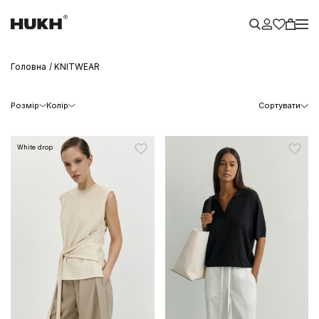
Головна
KNITWEAR
Розмір
Колір
Сортувати
White drop