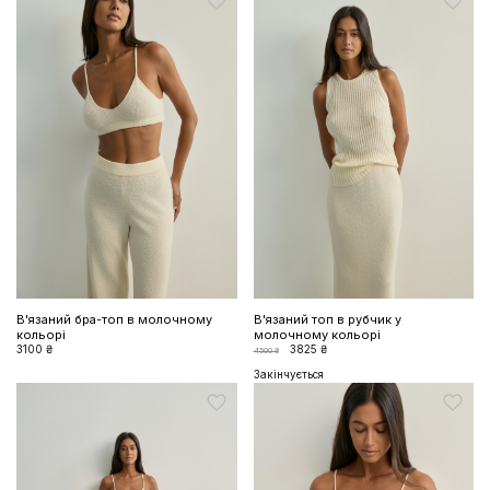
В'язаний бра-топ в молочному
В'язаний топ в рубчик у
кольорі
молочному кольорі
3100 ₴
3825 ₴
4500 ₴
Закінчується