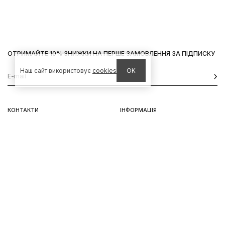
ОТРИМАЙТЕ 10% ЗНИЖКИ НА ПЕРШЕ ЗАМОВЛЕННЯ ЗА ПІДПИСКУ
Наш сайт використовує
cookies
OK
КОНТАКТИ
ІНФОРМАЦІЯ
Київ, вул. Велика Васильківська,
Доставка
92
Оплата
пн-нд 11-19
Повернення та обмін
Передзамовлення
Львів, вул. Вороного, 5
пн-пт 11-19, сб-нд 11-18
Instagram
Telegram
Політика конфіненційності
Використання Cookies