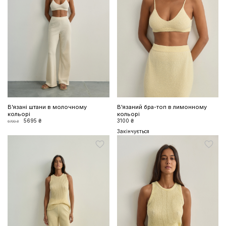
ЗНИЖКА 10% НА ПЕРШЕ
ЗАМОВЛЕННЯ
Підпишіться на розсилку та отримайте доступ до знижки та
ексклюзивних пропозицій бренду
В'язані штани в молочному
В'язаний бра-топ в лимонному
кольорі
кольорі
5695 ₴
3100 ₴
6700 ₴
Закінчується
ПІДПИСАТИСЬ ЗАРАЗ