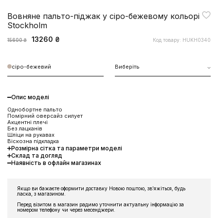
Вовняне пальто-піджак у сіро-бежевому кольорі
Stockholm
13260 ₴
Код товару: HUKH0340
15600 ₴
сіро-бежевий
Виберіть
Опис моделі
Однобортне пальто
Помірний оверсайз силует
Акцентні плечі
Без лацканів
Шліци на рукавах
Віскозна підкладка
Розмірна сітка та параметри моделі
ЗНИЖКА 10% НА ПЕРШЕ
Склад та догляд
Наявність в офлайн магазинах
ЗАМОВЛЕННЯ
Підпишіться на розсилку та отримайте доступ до знижки та
ексклюзивних пропозицій бренду
Якщо ви бажаєте оформити доставку Новою поштою, звʼяжіться, будь
ласка, з магазином.
Перед візитом в магазин радимо уточнити актуальну інформацію за
номером телефону чи через месенджери.