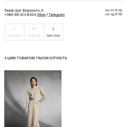
Львів, вул. Вороного, 5
пн-пт 11-19,
сб-нд 11-18
ПІДПИСАТИСЬ ЗАРАЗ
+380 98 323 8304
Viber
/
Telegram
S
M
L
sold out
sold out
last size
З ЦИМ ТОВАРОМ ТАКОЖ КУПУЮТЬ