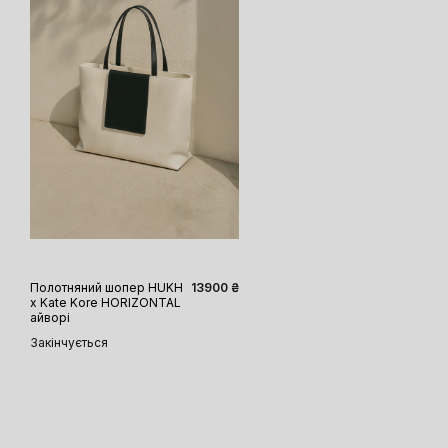
One size
Полотняний шопер HUKH
13900 ₴
x Kate Kore HORIZONTAL
айворі
Закінчується