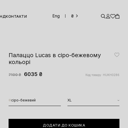
Eng
₴
ЕНД
КОНТАКТИ
Палаццо Lucas в сіро-бежевому
кольорі
6035 ₴
7100 ₴
Код товару: HUKH0286
сіро-бежевий
XL
ДОДАТИ ДО КОШИКА