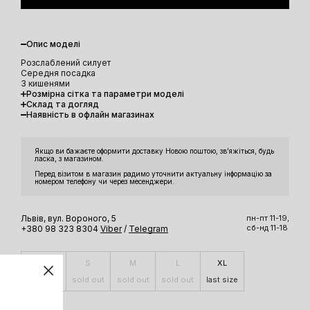
Опис моделі
Розслаблений силует
Середня посадка
З кишенями
Розмірна сітка та параметри моделі
Склад та догляд
Наявність в офлайн магазинах
Якщо ви бажаєте оформити доставку Новою поштою, звʼяжіться, будь
ласка, з магазином.
Перед візитом в магазин радимо уточнити актуальну інформацію за
номером телефону чи через месенджери.
Львів, вул. Вороного, 5
пн-пт 11-19,
сб-нд 11-18
+380 98 323 8304
Viber
/
Telegram
XS
S
M
L
XL
sold out
sold out
sold out
sold out
last size