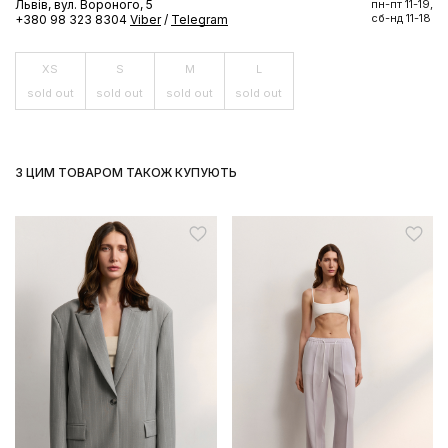
Львів, вул. Вороного, 5
пн-пт 11-19,
сб-нд 11-18
+380 98 323 8304
Viber
/
Telegram
XS
S
M
L
sold out
sold out
sold out
sold out
З ЦИМ ТОВАРОМ ТАКОЖ КУПУЮТЬ