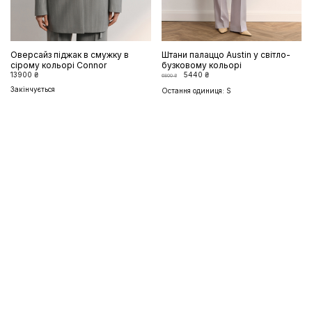
Оверсайз піджак в смужку в
Штани палаццо Austin у світло-
сірому кольорі Connor
бузковому кольорі
13900 ₴
5440 ₴
6800 ₴
Закінчується
Остання одиниця: S