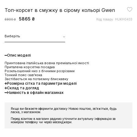
Топ-корсет в смужку в сірому кольорі Gwen
5865 ₴
Код товару: HUKH0433
6900 ₴
Виберіть
Опис моделі
Принтована італійська вовна преміальної якості
Приталена корсетна посадка
Розкльошений низ з бічними розрізами
Тонкий пояс-зав'язка
Застібається на потаємну блискавку
Розмірна сітка та параметри моделі
Склад та догляд
Наявність в офлайн магазинах
Якщо ви бажаєте оформити доставку Новою поштою, звʼяжіться, будь
ласка, з магазином.
Перед візитом в магазин радимо уточнити актуальну інформацію за
номером телефону чи через месенджери.