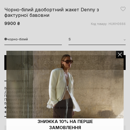
Чорно-білий двобортний жакет Denny з
фактурної бавовни
9900 ₴
Код товару: HUKH0666
чорно-білий
S
ДОДАТИ ДО КОШИКА
Опис моделі
Виконаний з фактурної італійської бавовни з додаванням льону
Двобортний жакет
Помірний оверсайз силует
Прямий крій
Віскозна підкладка
Розмірна сітка та параметри моделі
Склад та догляд
Наявність в офлайн магазинах
ЗНИЖКА 10% НА ПЕРШЕ
ЗАМОВЛЕННЯ