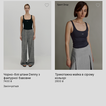
Sport Drop
Чорно-білі штани Denny з
Трикотажна майка в сірому
фактурної бавовни
кольорі
7400 ₴
2800 ₴
Закінчується