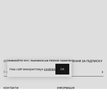
ОТРИМАЙТЕ 10% ЗНИЖКИ НА ПЕРШЕ ЗАМОВЛЕННЯ ЗА ПІДПИСКУ
Наш сайт використовує
cookies
OK
КОНТАКТИ
ІНФОРМАЦІЯ
Київ, вул. Велика Васильківська,
Доставка
92
Оплата
пн-нд 11-19
Повернення та обмін