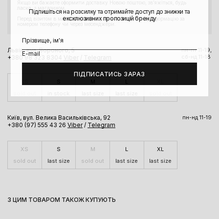
Якщо ви бажаєте оформити доставку Новою поштою, звʼяжіться, будь
ласка, з магазином.
Підпишіться на розсилку та отримайте доступ до знижки та
ексклюзивних пропозицій бренду
Перед візитом в магазин радимо уточнити актуальну інформацію за
номером телефону чи через месенджери.
Львів, вул. Вороного, 5
пн-пт 11-19,
сб-нд 11-18
+380 98 323 8304
Viber
/
Telegram
ПІДПИСАТИСЬ ЗАРАЗ
XS
S
M
L
XL
sold out
in stock
last size
last size
sold out
Київ, вул. Велика Васильківська, 92
пн-нд 11-19
+380 (97) 555 43 26
Viber
/
Telegram
XS
S
M
L
XL
sold out
last size
sold out
last size
last size
З ЦИМ ТОВАРОМ ТАКОЖ КУПУЮТЬ