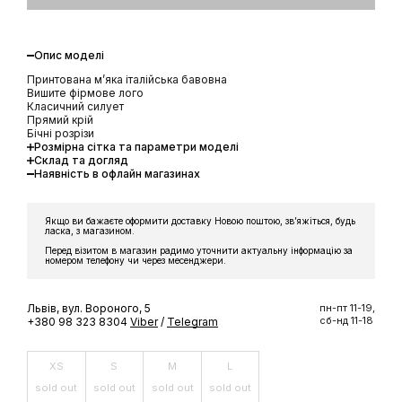
Опис моделі
Принтована мʼяка італійська бавовна
Вишите фірмове лого
Класичний силует
Прямий крій
Бічні розрізи
Розмірна сітка та параметри моделі
Склад та догляд
Наявність в офлайн магазинах
Якщо ви бажаєте оформити доставку Новою поштою, звʼяжіться, будь
ласка, з магазином.
Перед візитом в магазин радимо уточнити актуальну інформацію за
номером телефону чи через месенджери.
Львів, вул. Вороного, 5
пн-пт 11-19,
сб-нд 11-18
+380 98 323 8304
Viber
/
Telegram
XS
S
M
L
sold out
sold out
sold out
sold out