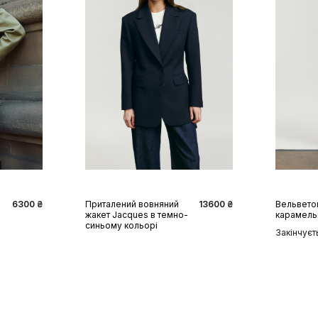
XS
S
M
L
XL
XS
6300 ₴
Приталений вовняний
13600 ₴
Вельветов
жакет Jacques в темно-
карамель
синьому кольорі
Закінчуєт