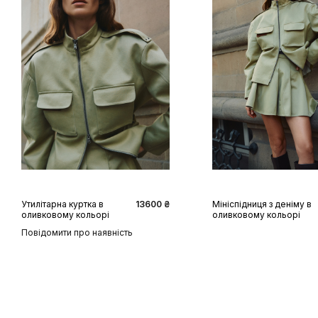
XS
S
M
L
XL
XS
S
M
L
Утилітарна куртка в
13600 ₴
Мініспідниця з деніму в
оливковому кольорі
оливковому кольорі
Повідомити про наявність