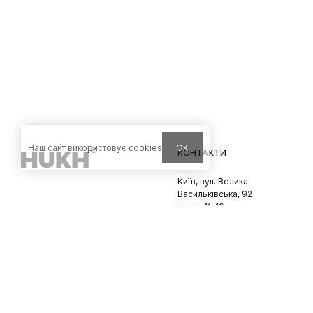
Наш сайт використовує
cookies
OK
КОНТАКТИ
Київ, вул. Велика
Васильківська, 92
пн-нд 11-19
Львів, вул. Вороного, 5
пн-пт 11-19, сб-нд 11-18
© 2026 HUKH
Політика конфіненційності