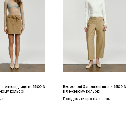
S
M
L
XS
S
M
L
XL
а мініспідниця в
5500 ₴
Вкорочені бавовняні штани
6500 ₴
ному кольорі
в бежевому кольорі
ься
Повідомити про наявність