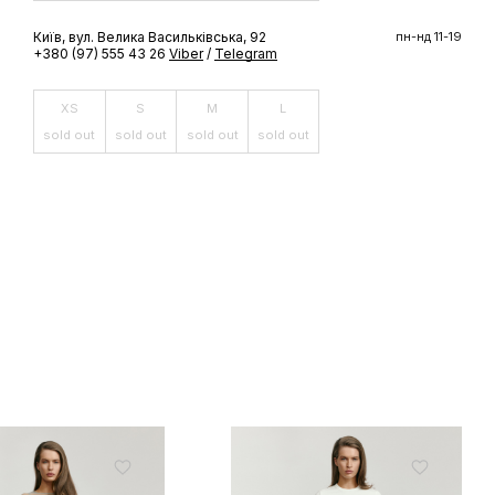
Київ, вул. Велика Васильківська, 92
пн-нд 11-19
ШЕ
+380 (97) 555 43 26
Viber
/
Telegram
XS
S
M
L
доступ до
 бренду
sold out
sold out
sold out
sold out