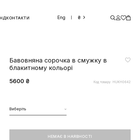
Eng
₴
ЕНД
КОНТАКТИ
Бавовняна сорочка в смужку в
блакитному кольорі
5600 ₴
Код товару: HUKH0642
Виберіть
НЕМАЄ В НАЯВНОСТІ