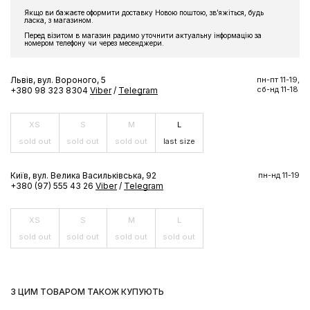
Якщо ви бажаєте оформити доставку Новою поштою, звʼяжіться, будь
ласка, з магазином.
Перед візитом в магазин радимо уточнити актуальну інформацію за
номером телефону чи через месенджери.
Львів, вул. Вороного, 5
пн-пт 11-19,
сб-нд 11-18
+380 98 323 8304
Viber
/
Telegram
XS
S
M
L
sold out
sold out
sold out
last size
Київ, вул. Велика Васильківська, 92
пн-нд 11-19
+380 (97) 555 43 26
Viber
/
Telegram
XS
S
M
L
sold out
sold out
sold out
sold out
З ЦИМ ТОВАРОМ ТАКОЖ КУПУЮТЬ