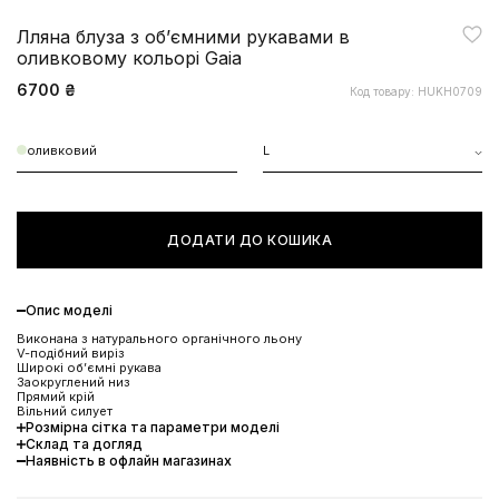
Лляна блуза з обʼємними рукавами в
оливковому кольорі Gaia
6700 ₴
Код товару: HUKH0709
оливковий
L
ДОДАТИ ДО КОШИКА
Опис моделі
Виконана з натурального органічного льону
V-подібний виріз
Широкі обʼємні рукава
Заокруглений низ
Прямий крій
Вільний силует
Розмірна сітка та параметри моделі
Склад та догляд
Наявність в офлайн магазинах