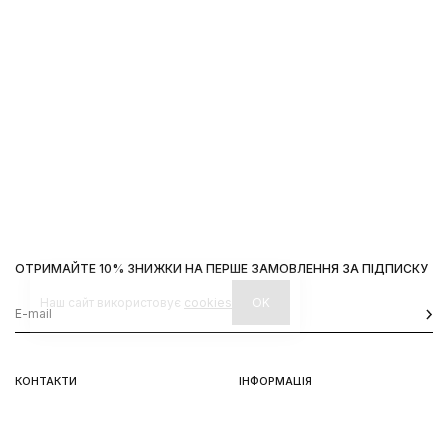
ОТРИМАЙТЕ 10% ЗНИЖКИ НА ПЕРШЕ ЗАМОВЛЕННЯ ЗА ПІДПИСКУ
Наш сайт використовує
cookies
OK
КОНТАКТИ
ІНФОРМАЦІЯ
Київ, вул. Велика Васильківська,
Доставка
92
Оплата