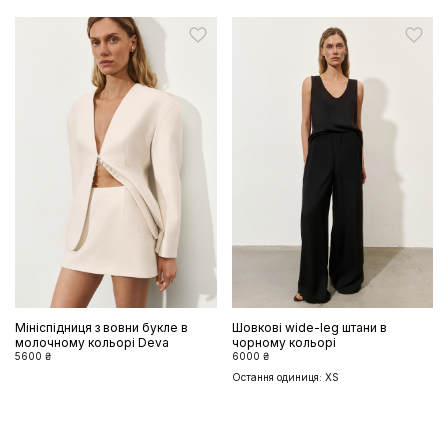
Мініспідниця з вовни букле в
Шовкові wide-leg штани в
молочному кольорі Deva
чорному кольорі
5600 ₴
6000 ₴
Остання одиниця: XS