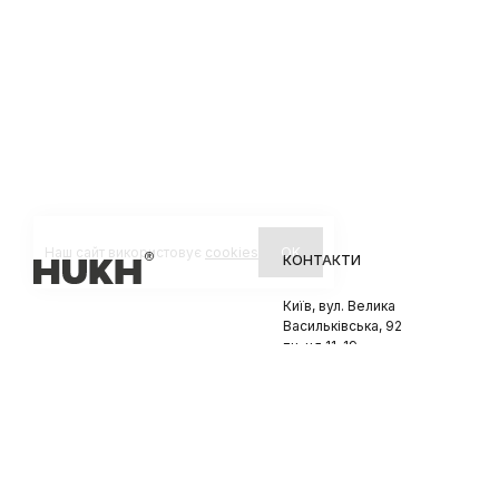
Наш сайт використовує
cookies
OK
КОНТАКТИ
Київ, вул. Велика
Васильківська, 92
пн-нд 11-19
Львів, вул. Вороного, 5
пн-пт 11-19, сб-нд 11-18
© 2026 HUKH
Політика конфіненційності