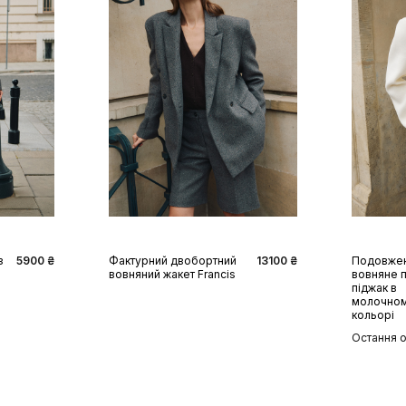
XS
S
M
L
XS
з
5900 ₴
Фактурний двобортний
13100 ₴
Подовже
вовняний жакет Francis
вовняне 
піджак в
молочно
кольорі
Остання 