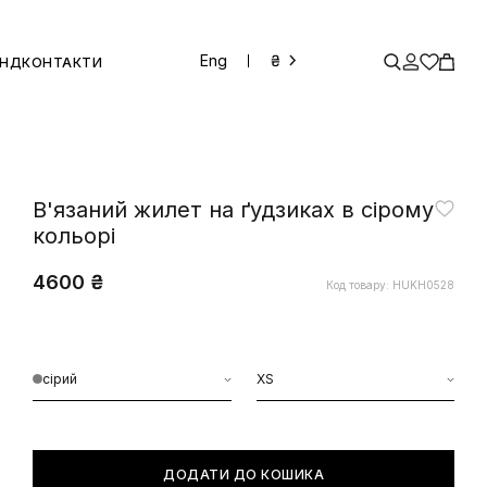
Eng
₴
ЕНД
КОНТАКТИ
В'язаний жилет на ґудзиках в сірому
кольорі
4600 ₴
Код товару: HUKH0528
сірий
XS
ДОДАТИ ДО КОШИКА