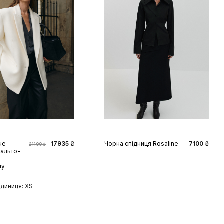
S
M
L
XS
S
M
L
XL
не
17935 ₴
Чорна спідниця Rosaline
7100 ₴
21100 ₴
пальто-
му
одиниця: XS