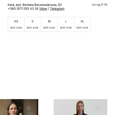
Київ, вул. Велика Васильківська, 92
пн-нд 11-19
+380 (97) 555 43 26
Viber
/
Telegram
ШЕ
XS
S
M
L
XL
last size
last size
last size
last size
last size
доступ до
 бренду