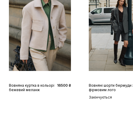
XS
S
M
L
XS
S
M
L
XL
Вовняна куртка в кольорі
16500 ₴
Вовняні шорти бермуди 
бежевий меланж
фірмовим лого
Закінчується