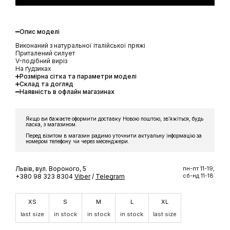
Опис моделі
Виконаний з натуральної італійської пряжі
Приталений силует
V-подібний виріз
На ґудзиках
Розмірна сітка та параметри моделі
Склад та догляд
Наявність в офлайн магазинах
Якщо ви бажаєте оформити доставку Новою поштою, звʼяжіться, будь
ласка, з магазином.
Перед візитом в магазин радимо уточнити актуальну інформацію за
номером телефону чи через месенджери.
Львів, вул. Вороного, 5
пн-пт 11-19,
сб-нд 11-18
+380 98 323 8304
Viber
/
Telegram
XS
S
M
L
XL
last size
in stock
in stock
in stock
last size