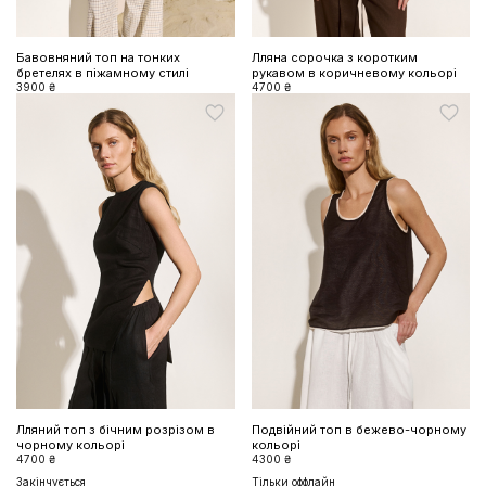
Бавовняний топ на тонких
Лляна сорочка з коротким
бретелях в піжамному стилі
рукавом в коричневому кольорі
3900 ₴
4700 ₴
Лляний топ з бічним розрізом в
Подвійний топ в бежево-чорному
чорному кольорі
кольорі
4700 ₴
4300 ₴
Закінчується
Тільки оффлайн