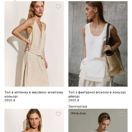
Топ в клітинку в масляно-жовтому
Топ з фактурної віскози в кольорі
кольорі
айворі
3900 ₴
2900 ₴
Закінчується
White drop