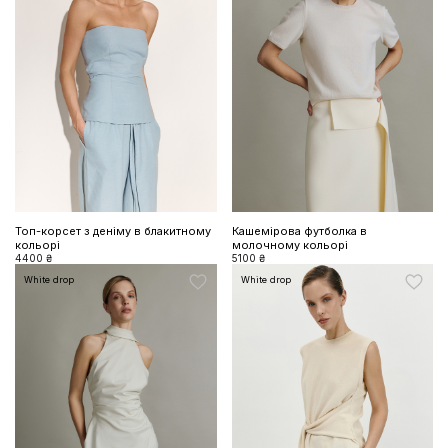
Топ-корсет з деніму в блакитному
Кашемірова футболка в
кольорі
молочному кольорі
4400 ₴
5100 ₴
White drop
White drop