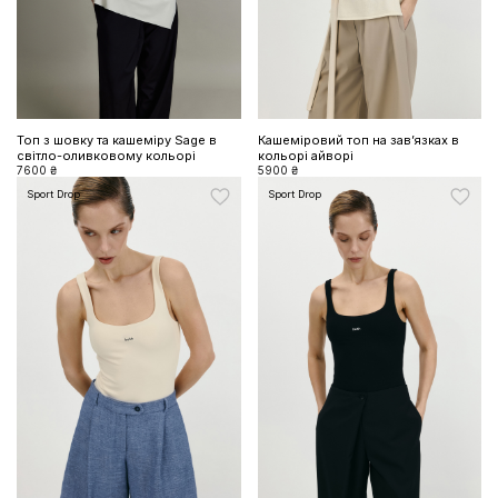
Топ з шовку та кашеміру Sage в
Кашеміровий топ на завʼязках в
світло-оливковому кольорі
кольорі айворі
7600 ₴
5900 ₴
Sport Drop
Sport Drop