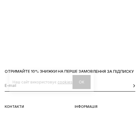
ОТРИМАЙТЕ 10% ЗНИЖКИ НА ПЕРШЕ ЗАМОВЛЕННЯ ЗА ПІДПИСКУ
Наш сайт використовує
cookies
OK
КОНТАКТИ
ІНФОРМАЦІЯ
Київ, вул. Велика Васильківська,
Доставка
92
Оплата
пн-нд 11-19
Повернення та обмін
Передзамовлення
Львів, вул. Вороного, 5