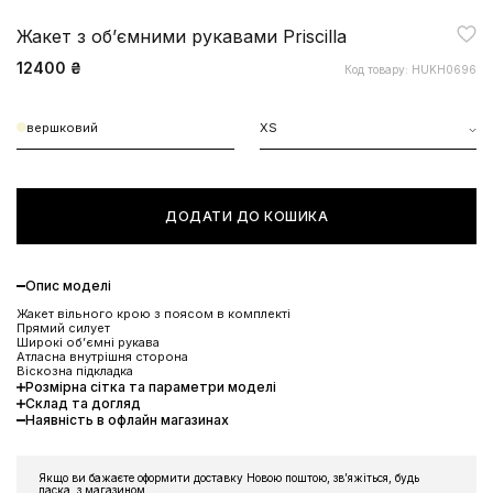
Жакет з обʼємними рукавами Priscilla
12400 ₴
Код товару: HUKH0696
вершковий
XS
ДОДАТИ ДО КОШИКА
Опис моделі
Жакет вільного крою з поясом в комплекті
Прямий силует
Широкі обʼємні рукава
Атласна внутрішня сторона
Віскозна підкладка
Розмірна сітка та параметри моделі
Склад та догляд
Наявність в офлайн магазинах
ЗНИЖКА 10% НА ПЕРШЕ
ЗАМОВЛЕННЯ
Якщо ви бажаєте оформити доставку Новою поштою, звʼяжіться, будь
ласка, з магазином.