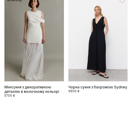
White drop
Мінісукня з декоративною
Чорна сукня з бахромою Sydney
деталлю в молочному кольорі
9600 ₴
5700 ₴