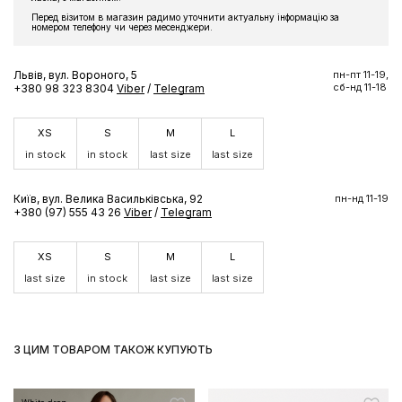
Підпишіться на розсилку та отримайте доступ до знижки та
Перед візитом в магазин радимо уточнити актуальну інформацію за
ексклюзивних пропозицій бренду
номером телефону чи через месенджери.
Львів, вул. Вороного, 5
пн-пт 11-19,
сб-нд 11-18
+380 98 323 8304
Viber
/
Telegram
ПІДПИСАТИСЬ ЗАРАЗ
XS
S
M
L
in stock
in stock
last size
last size
Київ, вул. Велика Васильківська, 92
пн-нд 11-19
+380 (97) 555 43 26
Viber
/
Telegram
XS
S
M
L
last size
in stock
last size
last size
З ЦИМ ТОВАРОМ ТАКОЖ КУПУЮТЬ