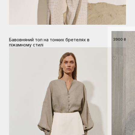
XS
S
M
L
Бавовняний топ на тонких бретелях в
3900 ₴
піжамному стилі