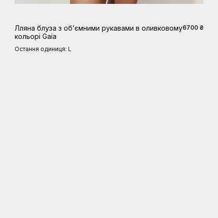
Лляна блуза з обʼємними рукавами в оливковому
6700 ₴
кольорі Gaia
Остання одиниця: L