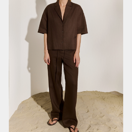
XS
S
M
L
XL