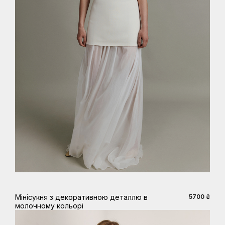
XS
S
M
L
Мінісукня з декоративною деталлю в
5700 ₴
молочному кольорі