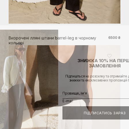
XS
S
M
L
XL
Вкорочені лляні штани barrel-leg в чорному
6500 ₴
кольорі
ЗНИЖКА 10% НА ПЕР
ЗАМОВЛЕННЯ
Підпишіться на розсилку та отримайте 
знижки та ексклюзивних пропозицій
ПІДПИСАТИСЬ ЗАРАЗ