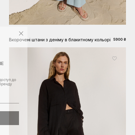
XS
S
M
L
XL
Вкорочені штани з деніму в блакитному кольорі
5900 ₴
ШЕ
доступ до
 бренду