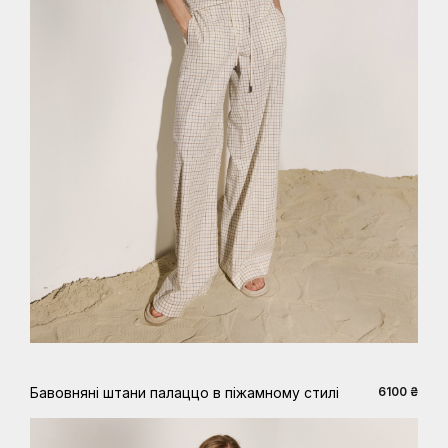
XS
S
M
L
XL
Бавовняні штани палаццо в піжамному стилі
6100 ₴