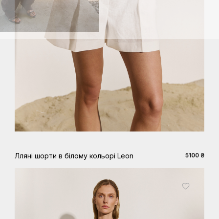
XS
S
M
L
XL
Лляні шорти в білому кольорі Leon
5100 ₴