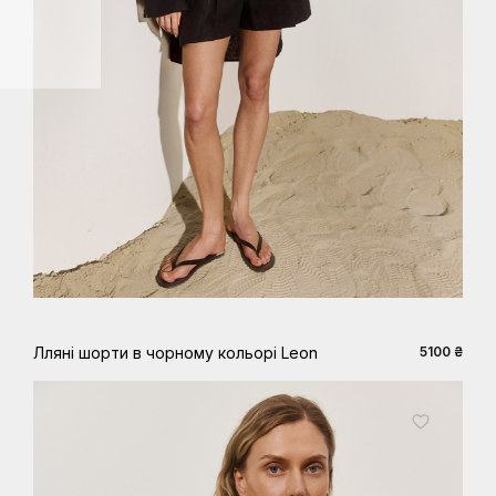
XS
S
M
L
XL
Лляні шорти в чорному кольорі Leon
5100 ₴