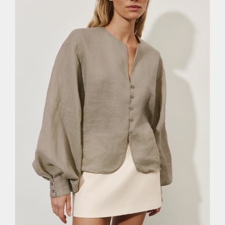
XS
S
M
L