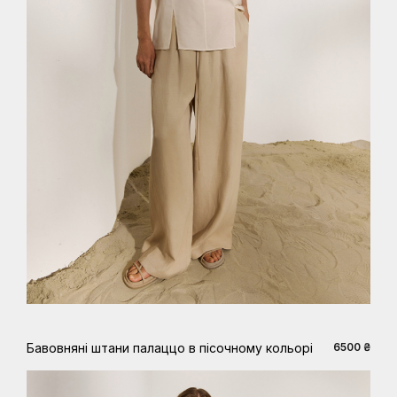
XS
S
M
L
XL
Бавовняні штани палаццо в пісочному кольорі
6500 ₴