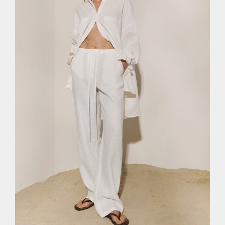
XS
S
M
L
XL