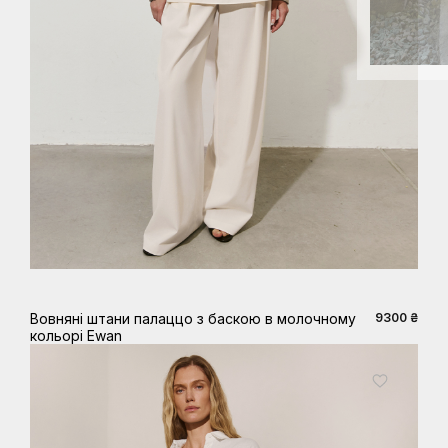
XS
S
M
L
XL
Вовняні штани палаццо з баскою в молочному
9300 ₴
кольорі Ewan