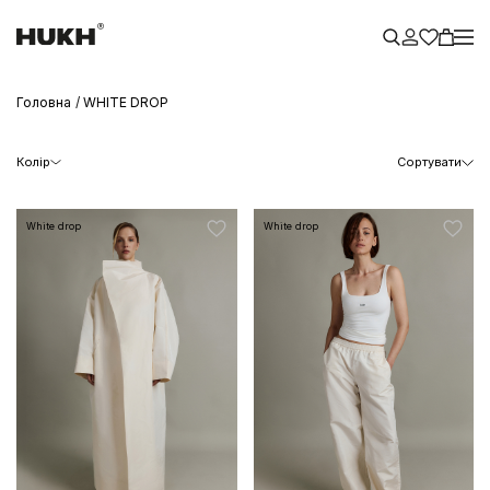
Головна
WHITE DROP
Колір
Сортувати
White drop
White drop