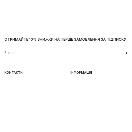
ОТРИМАЙТЕ 10% ЗНИЖКИ НА ПЕРШЕ ЗАМОВЛЕННЯ ЗА ПІДПИСКУ
Наш сайт використовує
cookies
OK
КОНТАКТИ
ІНФОРМАЦІЯ
Київ, вул. Велика Васильківська,
Доставка
92
Оплата
пн-нд 11-19
Повернення та обмін
Передзамовлення
Львів, вул. Вороного, 5
пн-пт 11-19, сб-нд 11-18
Instagram
Telegram