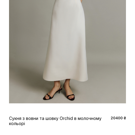
XS
S
M
L
Сукня з вовни та шовку Orchid в молочному
20400 ₴
кольорі