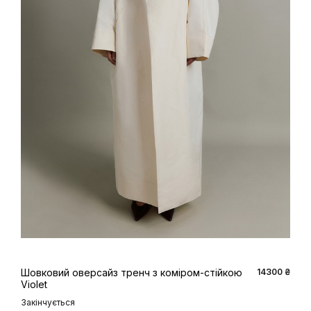
XS
S
M
L
Шовковий оверсайз тренч з коміром-стійкою
14300 ₴
Violet
Закінчується