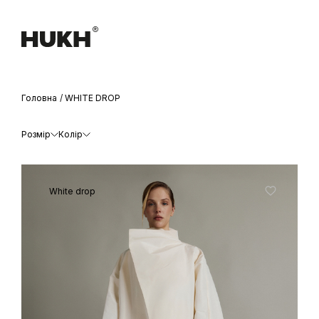
Головна
WHITE DROP
Розмір
Колір
White drop