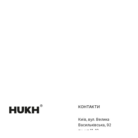
Наш сайт використовує
cookies
OK
КОНТАКТИ
Київ, вул. Велика
Васильківська, 92
пн-нд 11-19