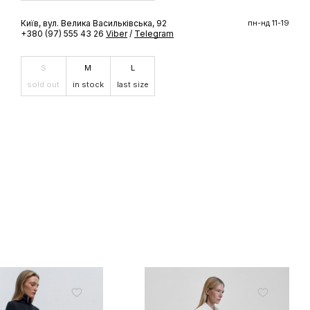
Київ, вул. Велика Васильківська, 92
пн-нд 11-19
ШЕ
+380 (97) 555 43 26
Viber
/
Telegram
доступ до
S
M
L
 бренду
sold out
in stock
last size