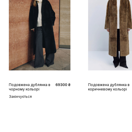
XS
S
M
L
XS
S
M
L
Подовжена дублянка в
69300 ₴
Подовжена дублянка в
чорному кольорі
коричневому кольорі
Закінчується