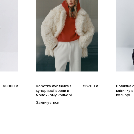
S
M
L
XS
63900 ₴
Коротка дублянка з
56700 ₴
Вовняна с
кучерявої вовни в
клітинку 
молочному кольорі
кольорі
Закінчується