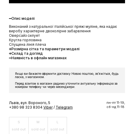
Опис моделі
Виконаний з натуральної італійської пряжі муліне, яка надає
виробу характерне двоколірне забарвлення
Оверсайз силует
Кругла горловина
Спущена лінія плеча
Розмірна сітка та параметри моделі
Склад та догляд
Наявність в офлайн магазинах
Якщо ви бажаєте оформити доставку Новою поштою, звʼяжіться, будь
ласка, з магазином.
Перед візитом в магазин радимо уточнити актуальну інформацію за
номером телефону чи через месенджери.
Львів, вул. Вороного, 5
пн-пт 11-19,
сб-нд 11-18
+380 98 323 8304
Viber
/
Telegram
S
M
L
sold out
sold out
sold out