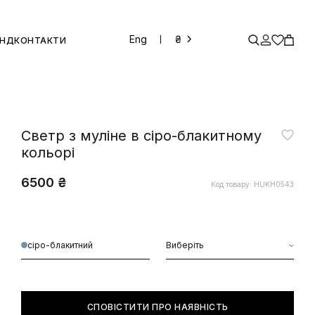
Eng
₴
ЕНД
КОНТАКТИ
Светр з муліне в сіро-блакитному
кольорі
6500 ₴
Код товару: HUKH0543
сіро-блакитний
Виберіть
СПОВІСТИТИ ПРО НАЯВНІСТЬ