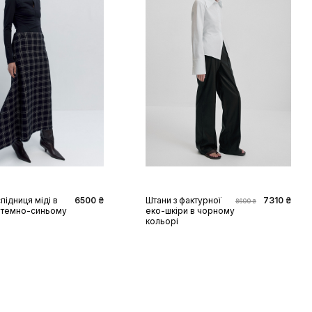
S
M
L
XL
XS
S
M
L
XL
підниця міді в
6500 ₴
Штани з фактурної
7310 ₴
8600 ₴
в темно-синьому
еко-шкіри в чорному
кольорі