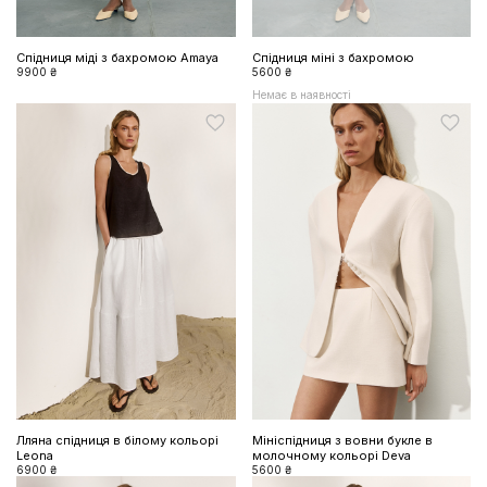
Спідниця міді з бахромою Amaya
Спідниця міні з бахромою
9900 ₴
5600 ₴
Немає в наявності
Лляна спідниця в білому кольорі
Мініспідниця з вовни букле в
Leona
молочному кольорі Deva
6900 ₴
5600 ₴