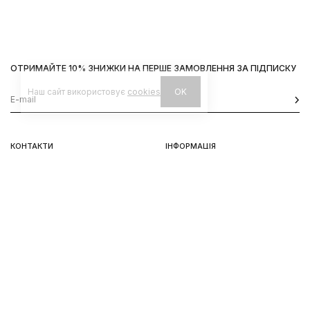
ОТРИМАЙТЕ 10% ЗНИЖКИ НА ПЕРШЕ ЗАМОВЛЕННЯ ЗА ПІДПИСКУ
Наш сайт використовує
cookies
OK
КОНТАКТИ
ІНФОРМАЦІЯ
Київ, вул. Велика Васильківська,
Доставка
92
Оплата
пн-нд 11-19
Повернення та обмін
Передзамовлення
Львів, вул. Вороного, 5
пн-пт 11-19, сб-нд 11-18
Instagram
Telegram
Політика конфіненційності
Використання Cookies
© 2026 HUKH
DDForce