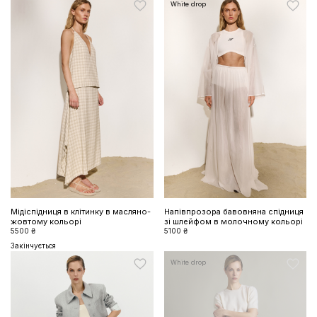
White drop
Мідіспідниця в клітинку в масляно-
Напівпрозора бавовняна спідниця
жовтому кольорі
зі шлейфом в молочному кольорі
5500 ₴
5100 ₴
Закінчується
White drop