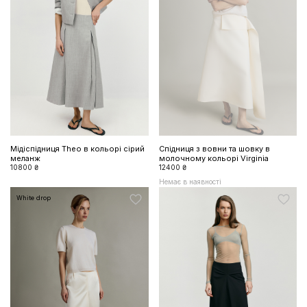
Мідіспідниця Theo в кольорі сірий
Спідниця з вовни та шовку в
меланж
молочному кольорі Virginia
10800 ₴
12400 ₴
Немає в наявності
White drop