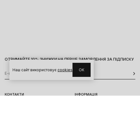
ОТРИМАЙТЕ 10% ЗНИЖКИ НА ПЕРШЕ ЗАМОВЛЕННЯ ЗА ПІДПИСКУ
Наш сайт використовує
cookies
OK
КОНТАКТИ
ІНФОРМАЦІЯ
Київ, вул. Велика Васильківська,
Доставка
92
Оплата
пн-нд 11-19
Повернення та обмін
Передзамовлення
Львів, вул. Вороного, 5
пн-пт 11-19, сб-нд 11-18
Instagram
Telegram