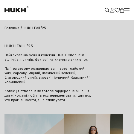
Головна
HUKH Fall ’25
HUKH FALL ’25
Найяскравіша осіння колекція HUKH. Сповнена
відтінків, принтів, фактур і натхнення різних епох.
Палітра сезону розкривається через глибокий
хакі, марсалу, мідний, насичений зелений,
благородний синій, виразні гірчичний, блакитний і
коричневий.
Колекція створена як готове гардеробне рішення:
для жінок, які люблять експериментувати, і для тих,
хто прагне носити, а не стилізувати.