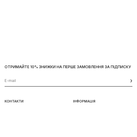
ОТРИМАЙТЕ 10% ЗНИЖКИ НА ПЕРШЕ ЗАМОВЛЕННЯ ЗА ПІДПИСКУ
КОНТАКТИ
ІНФОРМАЦІЯ
Київ, вул. Велика Васильківська,
Доставка
92
Оплата
пн-нд 11-19
Повернення та обмін
Передзамовлення
Львів, вул. Вороного, 5
пн-пт 11-19, сб-нд 11-18