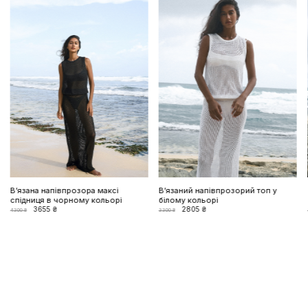
Вʼязана напівпрозора максі
Вʼязаний напівпрозорий топ у
спідниця в чорному кольорі
білому кольорі
3655 ₴
2805 ₴
4300 ₴
3300 ₴