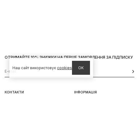
ОТРИМАЙТЕ 10% ЗНИЖКИ НА ПЕРШЕ ЗАМОВЛЕННЯ ЗА ПІДПИСКУ
Наш сайт використовує
cookies
OK
КОНТАКТИ
ІНФОРМАЦІЯ
Київ, вул. Велика Васильківська,
Доставка
92
Оплата
пн-нд 11-19
Повернення та обмін
Передзамовлення
Львів, вул. Вороного, 5
пн-пт 11-19, сб-нд 11-18
Instagram
Telegram