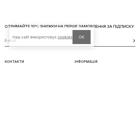
ОТРИМАЙТЕ 10% ЗНИЖКИ НА ПЕРШЕ ЗАМОВЛЕННЯ ЗА ПІДПИСКУ
Наш сайт використовує
cookies
OK
КОНТАКТИ
ІНФОРМАЦІЯ
Київ, вул. Велика Васильківська,
Доставка
92
Оплата
пн-нд 11-19
Повернення та обмін
Передзамовлення
Львів, вул. Вороного, 5
пн-пт 11-19, сб-нд 11-18
Instagram
Telegram
Політика конфіненційності
Використання Cookies
© 2026 HUKH
DDForce