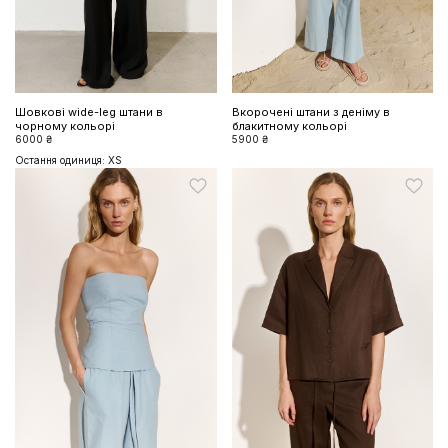
Шовкові wide-leg штани в
Вкорочені штани з деніму в
чорному кольорі
блакитному кольорі
6000 ₴
5900 ₴
Остання одиниця: XS