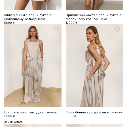
Мініспідниця з вовни букле в
Приталений жакет з вовни букле в
молочному кольорі Deva
молочному кольорі Deva
5600 ₴
12900 ₴
Широкі штани палаццо в смужку
Топ з бічними розрізами в смужку
6600 ₴
3900 ₴
Закінчується