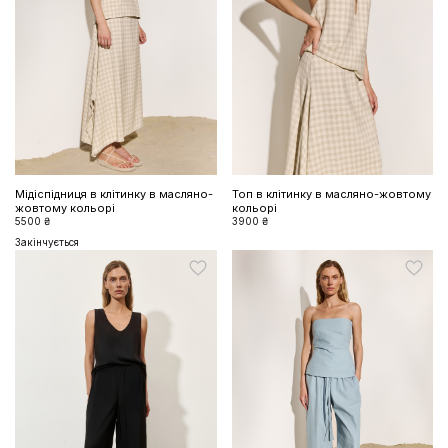
ЗНИЖКА 10% НА ПЕРШЕ
ЗАМОВЛЕННЯ
Підпишіться на розсилку та отримайте доступ до знижки та
ексклюзивних пропозицій бренду
Мідіспідниця в клітинку в масляно-
Топ в клітинку в масляно-жовтому
жовтому кольорі
кольорі
5500 ₴
3900 ₴
Закінчується
ПІДПИСАТИСЬ ЗАРАЗ