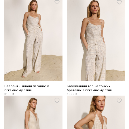
Бавовняні штани палаццо в
Бавовняний топ на тонких
піжамному стилі
бретелях в піжамному стилі
6100 ₴
3900 ₴