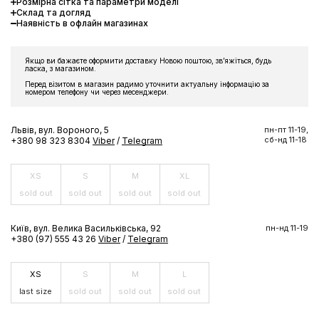
Розмірна сітка та параметри моделі
ЗНИЖКА 10% НА ПЕРШЕ
Склад та догляд
ЗАМОВЛЕННЯ
Наявність в офлайн магазинах
Підпишіться на розсилку та отримайте доступ до знижки та
ексклюзивних пропозицій бренду
Якщо ви бажаєте оформити доставку Новою поштою, звʼяжіться, будь
ласка, з магазином.
Перед візитом в магазин радимо уточнити актуальну інформацію за
номером телефону чи через месенджери.
Львів, вул. Вороного, 5
пн-пт 11-19,
ПІДПИСАТИСЬ ЗАРАЗ
сб-нд 11-18
+380 98 323 8304
Viber
/
Telegram
XS
S
M
XL
sold out
sold out
sold out
sold out
Київ, вул. Велика Васильківська, 92
пн-нд 11-19
+380 (97) 555 43 26
Viber
/
Telegram
XS
S
M
L
last size
sold out
sold out
sold out