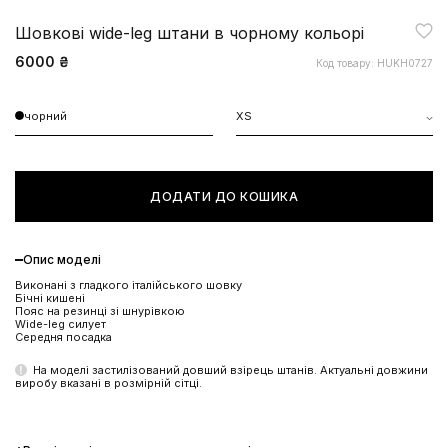
Шовкові wide-leg штани в чорному кольорі
6000 ₴
Код товару: HUKH0727
чорний
XS
ДОДАТИ ДО КОШИКА
Опис моделі
Виконані з гладкого італійського шовку
Бічні кишені
Пояс на резинці зі шнурівкою
Wide-leg силует
Середня посадка
На моделі застилізований довший взірець штанів. Актуальні довжини
виробу вказані в розмірній сітці.