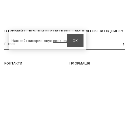
ОТРИМАЙТЕ 10% ЗНИЖКИ НА ПЕРШЕ ЗАМОВЛЕННЯ ЗА ПІДПИСКУ
Наш сайт використовує
cookies
OK
КОНТАКТИ
ІНФОРМАЦІЯ
Київ, вул. Велика Васильківська,
Доставка
92
Оплата
пн-нд 11-19
Повернення та обмін
Передзамовлення
Львів, вул. Вороного, 5
пн-пт 11-19, сб-нд 11-18
Instagram
Telegram
Політика конфіненційності
Використання Cookies