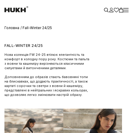
Головна
Fall-Winter 24/25
FALL-WINTER 24/25
Нова колекція FW 24-25 втілює елегантність та
комфорт в холодну пору року. Костюми та пальта
з вовни та кашеміру вирізняються класичними
силуетами й витонченими деталями.
Доповненням до образів стають бавовняні топи
на блискавках, що додають практичності, а також
картаті сорочки та светри з вовни й кашеміру,
представлені в нейтральних і яскравих кольорах,
що дозволяє легко змінювати настрій образу.