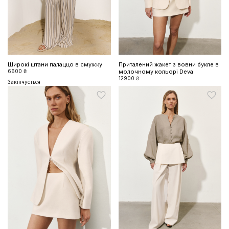
Широкі штани палаццо в смужку
Приталений жакет з вовни букле в
6600 ₴
молочному кольорі Deva
12900 ₴
Закінчується