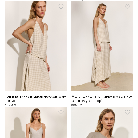
Топ в клітинку в масляно-жовтому
Мідіспідниця в клітинку в масляно-
кольорі
жовтому кольорі
3900 ₴
5500 ₴