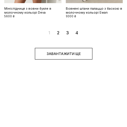
Мініспідниця з вовни букле в
Вовняні штани палаццо з баскою в
молочному кольорі Deva
молочному кольорі Ewan
5600 ₴
9300 ₴
1
2
3
4
ЗАВАНТАЖИТИ ЩЕ