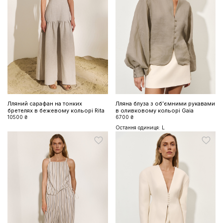
Лляний сарафан на тонких
Лляна блуза з обʼємними рукавами
бретелях в бежевому кольорі Rita
в оливковому кольорі Gaia
10500 ₴
6700 ₴
Остання одиниця: L