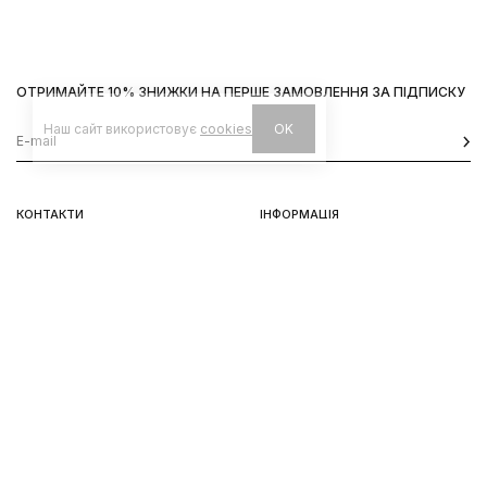
ОТРИМАЙТЕ 10% ЗНИЖКИ НА ПЕРШЕ ЗАМОВЛЕННЯ ЗА ПІДПИСКУ
Наш сайт використовує
cookies
OK
КОНТАКТИ
ІНФОРМАЦІЯ
Київ, вул. Велика Васильківська,
Доставка
92
Оплата
пн-нд 11-19
Повернення та обмін
Передзамовлення
Львів, вул. Вороного, 5
пн-пт 11-19, сб-нд 11-18
Instagram
Telegram
Політика конфіненційності
Використання Cookies
© 2026 HUKH
DDForce