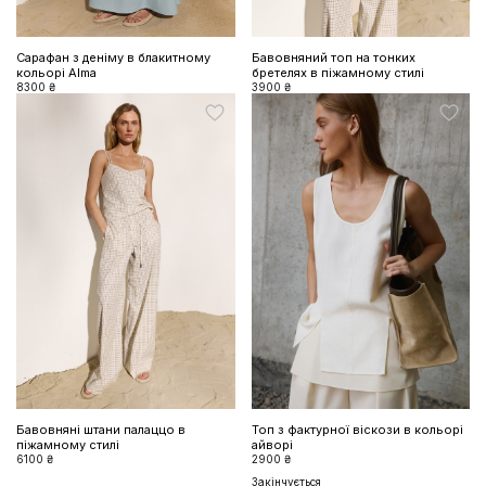
Сарафан з деніму в блакитному
Бавовняний топ на тонких
кольорі Alma
бретелях в піжамному стилі
8300 ₴
3900 ₴
Бавовняні штани палаццо в
Топ з фактурної віскози в кольорі
піжамному стилі
айворі
6100 ₴
2900 ₴
Закінчується