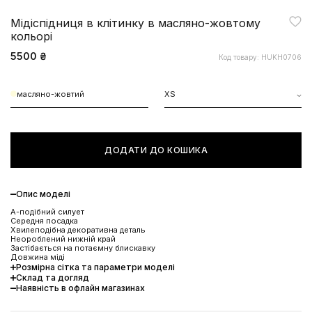
Мідіспідниця в клітинку в масляно-жовтому
кольорі
5500 ₴
Код товару: HUKH0706
масляно-жовтий
XS
ДОДАТИ ДО КОШИКА
Опис моделі
А-подібний силует
Середня посадка
Хвилеподібна декоративна деталь
Неороблений нижній край
Застібається на потаємну блискавку
Довжина міді
Розмірна сітка та параметри моделі
Склад та догляд
ЗНИЖКА 10% НА ПЕРШЕ
Наявність в офлайн магазинах
ЗАМОВЛЕННЯ