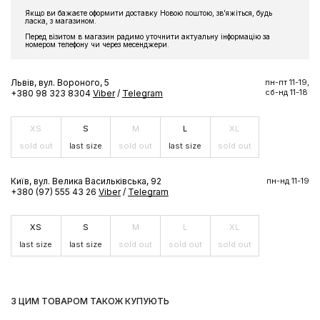
Підпишіться на розсилку та отримайте доступ до знижки та
Якщо ви бажаєте оформити доставку Новою поштою, звʼяжіться, будь
ласка, з магазином.
ексклюзивних пропозицій бренду
Перед візитом в магазин радимо уточнити актуальну інформацію за
номером телефону чи через месенджери.
Львів, вул. Вороного, 5
пн-пт 11-19,
сб-нд 11-18
+380 98 323 8304
Viber
/
Telegram
ПІДПИСАТИСЬ ЗАРАЗ
XS
S
M
L
XL
sold out
last size
sold out
last size
sold out
Київ, вул. Велика Васильківська, 92
пн-нд 11-19
+380 (97) 555 43 26
Viber
/
Telegram
XS
S
M
L
XL
last size
last size
sold out
sold out
sold out
З ЦИМ ТОВАРОМ ТАКОЖ КУПУЮТЬ