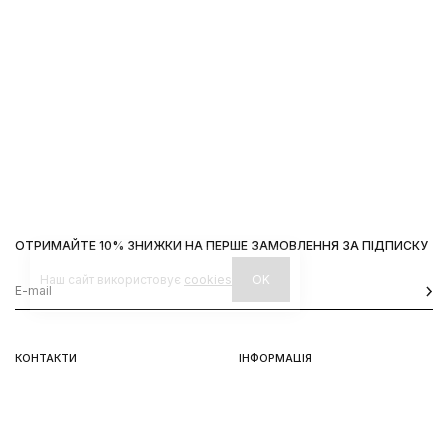
ОТРИМАЙТЕ 10% ЗНИЖКИ НА ПЕРШЕ ЗАМОВЛЕННЯ ЗА ПІДПИСКУ
Наш сайт використовує
cookies
OK
КОНТАКТИ
ІНФОРМАЦІЯ
Київ, вул. Велика Васильківська,
Доставка
92
Оплата
пн-нд 11-19
Повернення та обмін
Передзамовлення