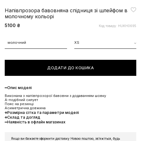
Напівпрозора бавовняна спідниця зі шлейфом в
молочному кольорі
5100 ₴
Код товару: HUKH0695
молочний
XS
ДОДАТИ ДО КОШИКА
Опис моделі
Виконана з напівпрозорої бавовни з додаванням шовку
А-подібний силует
Пояс на резинці
Асиметрична довжина
Розмірна сітка та параметри моделі
Склад та догляд
Наявність в офлайн магазинах
Якщо ви бажаєте оформити доставку Новою поштою, звʼяжіться, будь