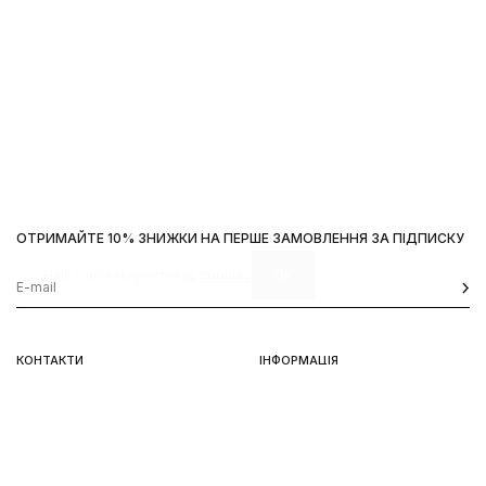
ОТРИМАЙТЕ 10% ЗНИЖКИ НА ПЕРШЕ ЗАМОВЛЕННЯ ЗА ПІДПИСКУ
Наш сайт використовує
cookies
OK
КОНТАКТИ
ІНФОРМАЦІЯ
Київ, вул. Велика Васильківська,
Доставка
92
Оплата
пн-нд 11-19
Повернення та обмін
Передзамовлення
Львів, вул. Вороного, 5
пн-пт 11-19, сб-нд 11-18