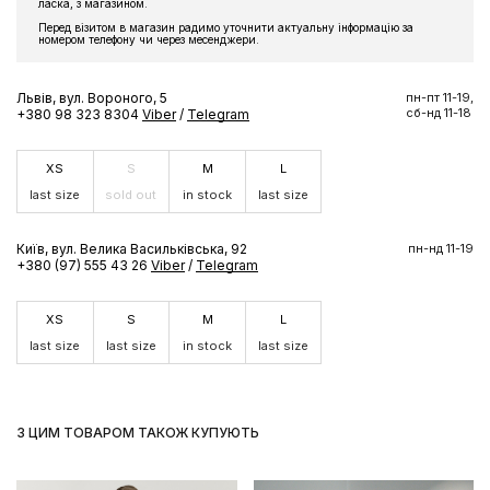
ласка, з магазином.
Перед візитом в магазин радимо уточнити актуальну інформацію за
номером телефону чи через месенджери.
Львів, вул. Вороного, 5
пн-пт 11-19,
сб-нд 11-18
+380 98 323 8304
Viber
/
Telegram
XS
S
M
L
last size
sold out
in stock
last size
Київ, вул. Велика Васильківська, 92
пн-нд 11-19
+380 (97) 555 43 26
Viber
/
Telegram
XS
S
M
L
last size
last size
in stock
last size
З ЦИМ ТОВАРОМ ТАКОЖ КУПУЮТЬ