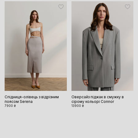
Спідниця-олівець з відрізним
Оверсайз піджак в смужку в
поясом Serena
сірому кольорі Connor
7900 ₴
13900 ₴