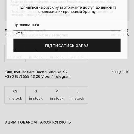
Якщо ви бажаєте оформити доставку Новою поштою, звʼяжіться, будь
ласка, з магазином.
Підпишіться на розсилку та отримайте доступ до знижки та
ексклюзивних пропозицій бренду
Перед візитом в магазин радимо уточнити актуальну інформацію за
номером телефону чи через месенджери.
Львів, вул. Вороного, 5
пн-пт 11-19,
сб-нд 11-18
+380 98 323 8304
Viber
/
Telegram
ПІДПИСАТИСЬ ЗАРАЗ
XS
S
M
L
in stock
in stock
in stock
last size
Київ, вул. Велика Васильківська, 92
пн-нд 11-19
+380 (97) 555 43 26
Viber
/
Telegram
XS
S
M
L
in stock
in stock
in stock
in stock
З ЦИМ ТОВАРОМ ТАКОЖ КУПУЮТЬ