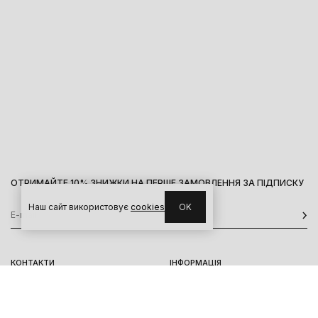
ОТРИМАЙТЕ 10% ЗНИЖКИ НА ПЕРШЕ ЗАМОВЛЕННЯ ЗА ПІДПИСКУ
Наш сайт використовує
cookies
OK
КОНТАКТИ
ІНФОРМАЦІЯ
Київ, вул. Велика Васильківська,
Доставка
92
Оплата
пн-нд 11-19
Повернення та обмін