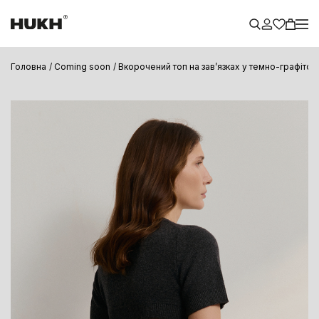
Головна
Coming soon
Вкорочений топ на завʼязках у темно-графіто