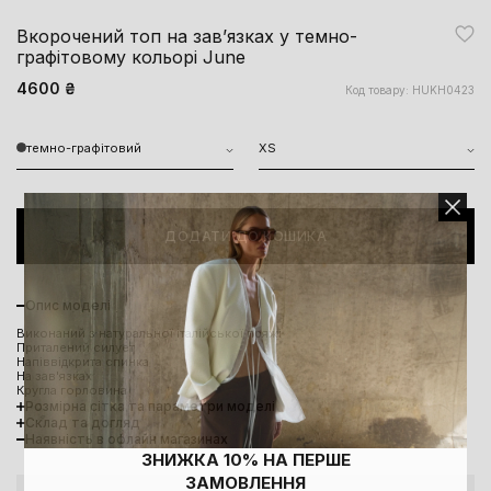
Вкорочений топ на завʼязках у темно-
графітовому кольорі June
4600 ₴
Код товару: HUKH0423
темно-графітовий
XS
ДОДАТИ ДО КОШИКА
Опис моделі
Виконаний з натуральної італійської пряжі
Приталений силует
Напіввідкрита спинка
На зав'язках
Кругла горловина
Розмірна сітка та параметри моделі
Склад та догляд
Наявність в офлайн магазинах
ЗНИЖКА 10% НА ПЕРШЕ
ЗАМОВЛЕННЯ