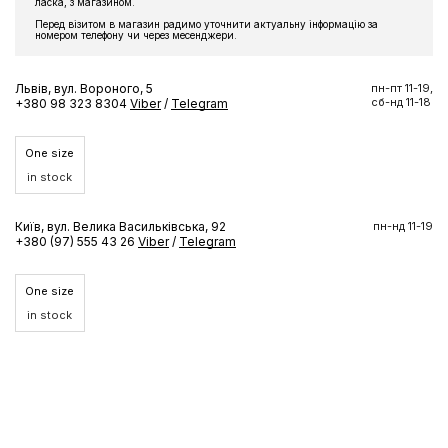
ласка, з магазином.
Перед візитом в магазин радимо уточнити актуальну інформацію за
номером телефону чи через месенджери.
Львів, вул. Вороного, 5
пн-пт 11-19,
сб-нд 11-18
+380 98 323 8304
Viber
/
Telegram
One size
in stock
Київ, вул. Велика Васильківська, 92
пн-нд 11-19
+380 (97) 555 43 26
Viber
/
Telegram
One size
in stock