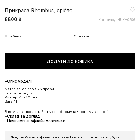
Прикраса Rhombus, срібло
8800 ₴
Код товару: HUKH0256
срібний
One size
ДОДАТИ ДО КОШИКА
Опис моделі
Матеріал: срібло 925 проби
Покриття: родій
Розмір: 45x50 мм
Вага: 11 г
В комплект входить 2 шнури в білому та чорному кольорі.
Склад та догляд
Наявність в офлайн магазинах
Якщо ви бажаєте оформити доставку Новою поштою, звʼяжіться, будь