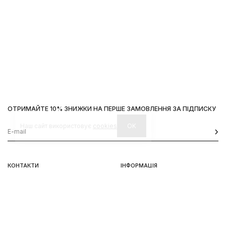
ОТРИМАЙТЕ 10% ЗНИЖКИ НА ПЕРШЕ ЗАМОВЛЕННЯ ЗА ПІДПИСКУ
Наш сайт використовує
cookies
OK
КОНТАКТИ
ІНФОРМАЦІЯ
Київ, вул. Велика Васильківська,
Доставка
92
Оплата
пн-нд 11-19
Повернення та обмін
Передзамовлення
Львів, вул. Вороного, 5
пн-пт 11-19, сб-нд 11-18