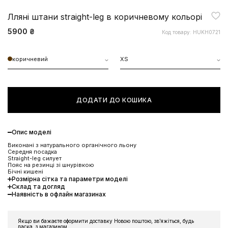
Лляні штани straight-leg в коричневому кольорі
5900 ₴
Код товару: HUKH0721
коричневий
XS
ДОДАТИ ДО КОШИКА
Опис моделі
Виконані з натурального органічного льону
Середня посадка
Straight-leg силует
Пояс на резинці зі шнурівкою
Бічні кишені
Розмірна сітка та параметри моделі
Склад та догляд
Наявність в офлайн магазинах
Якщо ви бажаєте оформити доставку Новою поштою, звʼяжіться, будь
ласка, з магазином.