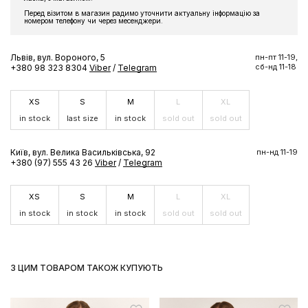
Перед візитом в магазин радимо уточнити актуальну інформацію за
номером телефону чи через месенджери.
Львів, вул. Вороного, 5
пн-пт 11-19,
сб-нд 11-18
+380 98 323 8304
Viber
/
Telegram
XS
S
M
L
XL
in stock
last size
in stock
sold out
sold out
Київ, вул. Велика Васильківська, 92
пн-нд 11-19
+380 (97) 555 43 26
Viber
/
Telegram
XS
S
M
L
XL
in stock
in stock
in stock
sold out
sold out
З ЦИМ ТОВАРОМ ТАКОЖ КУПУЮТЬ