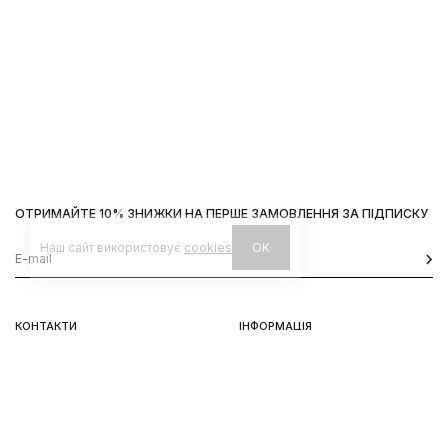
ОТРИМАЙТЕ 10% ЗНИЖКИ НА ПЕРШЕ ЗАМОВЛЕННЯ ЗА ПІДПИСКУ
Наш сайт використовує
cookies
OK
КОНТАКТИ
ІНФОРМАЦІЯ
Київ, вул. Велика Васильківська,
Доставка
92
Оплата
пн-нд 11-19
Повернення та обмін
Передзамовлення
Львів, вул. Вороного, 5
пн-пт 11-19, сб-нд 11-18