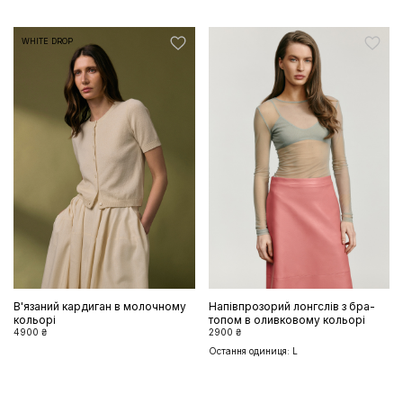
WHITE DROP
В'язаний кардиган в молочному
Напівпрозорий лонгслів з бра-
кольорі
топом в оливковому кольорі
4900 ₴
2900 ₴
Остання одиниця: L