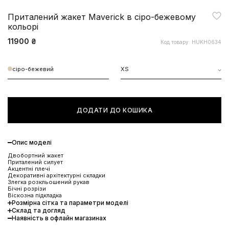
Приталений жакет Maverick в сіро-бежевому
кольорі
11900 ₴
Код товару: HUKH0634
сіро-бежевий
XS
ДОДАТИ ДО КОШИКА
Опис моделі
Двобортний жакет
Приталений силует
Акцентні плечі
Декоративні архітектурні складки
Злегка розкльошений рукав
Бічні розрізи
Віскозна підкладка
Розмірна сітка та параметри моделі
Склад та догляд
Наявність в офлайн магазинах