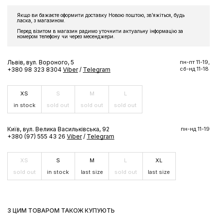
Якщо ви бажаєте оформити доставку Новою поштою, звʼяжіться, будь
ласка, з магазином.
Перед візитом в магазин радимо уточнити актуальну інформацію за
номером телефону чи через месенджери.
Львів, вул. Вороного, 5
пн-пт 11-19,
сб-нд 11-18
+380 98 323 8304
Viber
/
Telegram
XS
S
M
L
in stock
sold out
sold out
sold out
Київ, вул. Велика Васильківська, 92
пн-нд 11-19
+380 (97) 555 43 26
Viber
/
Telegram
XS
S
M
L
XL
sold out
in stock
last size
sold out
last size
З ЦИМ ТОВАРОМ ТАКОЖ КУПУЮТЬ