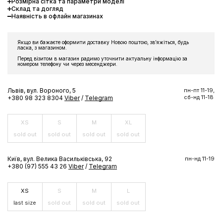
Розмірна сітка та параметри моделі
Склад та догляд
Наявність в офлайн магазинах
Якщо ви бажаєте оформити доставку Новою поштою, звʼяжіться, будь
ласка, з магазином.
Перед візитом в магазин радимо уточнити актуальну інформацію за
номером телефону чи через месенджери.
Львів, вул. Вороного, 5
пн-пт 11-19,
сб-нд 11-18
+380 98 323 8304
Viber
/
Telegram
XS
S
M
XL
sold out
sold out
sold out
sold out
Київ, вул. Велика Васильківська, 92
пн-нд 11-19
+380 (97) 555 43 26
Viber
/
Telegram
XS
S
M
L
last size
sold out
sold out
sold out