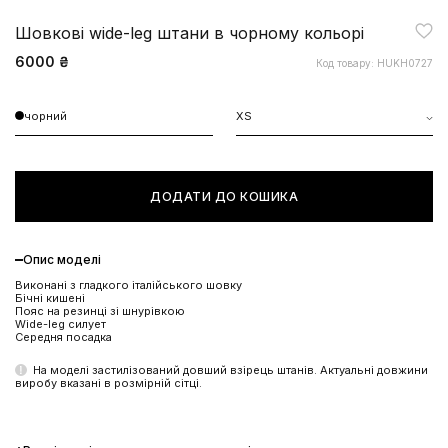
Шовкові wide-leg штани в чорному кольорі
6000 ₴
Код товару: HUKH0727
чорний
XS
ДОДАТИ ДО КОШИКА
Опис моделі
Виконані з гладкого італійського шовку
Бічні кишені
Пояс на резинці зі шнурівкою
Wide-leg силует
Середня посадка
На моделі застилізований довший взірець штанів. Актуальні довжини
виробу вказані в розмірній сітці.