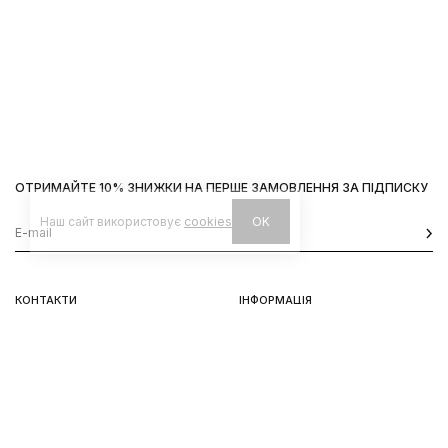
ОТРИМАЙТЕ 10% ЗНИЖКИ НА ПЕРШЕ ЗАМОВЛЕННЯ ЗА ПІДПИСКУ
Наш сайт використовує
cookies
OK
КОНТАКТИ
ІНФОРМАЦІЯ
Київ, вул. Велика Васильківська,
Доставка
92
Оплата
пн-нд 11-19
Повернення та обмін
Передзамовлення
Львів, вул. Вороного, 5
пн-пт 11-19, сб-нд 11-18
Instagram
Telegram