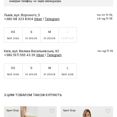
номером телефону чи через месенджери.
Львів, вул. Вороного, 5
пн-пт 11-19,
сб-нд 11-18
+380 98 323 8304
Viber
/
Telegram
XS
S
M
L
last size
in stock
in stock
sold out
Київ, вул. Велика Васильківська, 92
пн-нд 11-19
+380 (97) 555 43 26
Viber
/
Telegram
XS
S
M
L
last size
in stock
in stock
last size
З ЦИМ ТОВАРОМ ТАКОЖ КУПУЮТЬ
Sport Drop
Sport Drop