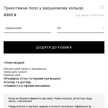
Трикотажне поло у вершковому кольорі
4300 ₴
Код товару: HUKH0658
вершковий
XS
ДОДАТИ ДО КОШИКА
Опис моделі
Авторський принт з вишивкою
Оверсайз силует
Прямий крій
Розмірна сітка та параметри моделі
Склад та догляд
Наявність в офлайн магазинах
Якщо ви бажаєте оформити доставку Новою поштою, звʼяжіться, будь
ласка, з магазином.
Перед візитом в магазин радимо уточнити актуальну інформацію за