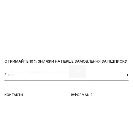
ОТРИМАЙТЕ 10% ЗНИЖКИ НА ПЕРШЕ ЗАМОВЛЕННЯ ЗА ПІДПИСКУ
Наш сайт використовує
cookies
OK
КОНТАКТИ
ІНФОРМАЦІЯ
Київ, вул. Велика Васильківська,
Доставка
92
Оплата
пн-нд 11-19
Повернення та обмін
Передзамовлення
Львів, вул. Вороного, 5
пн-пт 11-19, сб-нд 11-18