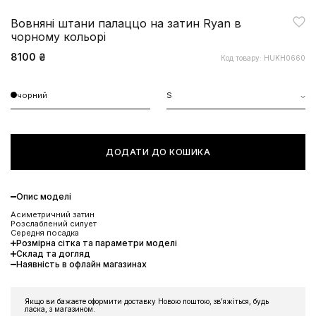
Вовняні штани палаццо на затин Ryan в
чорному кольорі
8100 ₴
Код товару: HUKH0660
чорний
S
ДОДАТИ ДО КОШИКА
Опис моделі
Асиметричний затин
Розслаблений силует
Середня посадка
Розмірна сітка та параметри моделі
Склад та догляд
Наявність в офлайн магазинах
Якщо ви бажаєте оформити доставку Новою поштою, звʼяжіться, будь
ласка, з магазином.