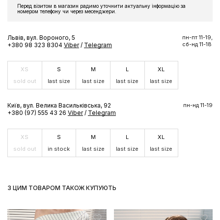
Перед візитом в магазин радимо уточнити актуальну інформацію за
номером телефону чи через месенджери.
Львів, вул. Вороного, 5
пн-пт 11-19,
сб-нд 11-18
+380 98 323 8304
Viber
/
Telegram
XS
S
M
L
XL
sold out
last size
last size
last size
last size
Київ, вул. Велика Васильківська, 92
пн-нд 11-19
+380 (97) 555 43 26
Viber
/
Telegram
XS
S
M
L
XL
sold out
in stock
last size
last size
last size
З ЦИМ ТОВАРОМ ТАКОЖ КУПУЮТЬ