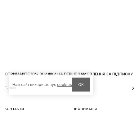
ОТРИМАЙТЕ 10% ЗНИЖКИ НА ПЕРШЕ ЗАМОВЛЕННЯ ЗА ПІДПИСКУ
Наш сайт використовує
cookies
OK
КОНТАКТИ
ІНФОРМАЦІЯ
Київ, вул. Велика Васильківська,
Доставка
92
Оплата
пн-нд 11-19
Повернення та обмін
Передзамовлення
Львів, вул. Вороного, 5