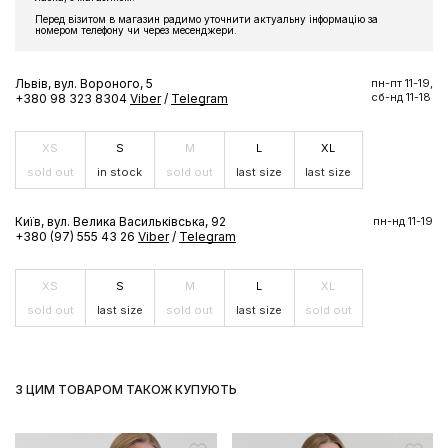
Підпишіться на розсилку та отримайте доступ до знижки та
Перед візитом в магазин радимо уточнити актуальну інформацію за
ексклюзивних пропозицій бренду
номером телефону чи через месенджери.
Львів, вул. Вороного, 5
пн-пт 11-19,
сб-нд 11-18
+380 98 323 8304
Viber
/
Telegram
ПІДПИСАТИСЬ ЗАРАЗ
XS
S
M
L
XL
sold out
in stock
sold out
last size
last size
Київ, вул. Велика Васильківська, 92
пн-нд 11-19
+380 (97) 555 43 26
Viber
/
Telegram
XS
S
M
L
XL
sold out
last size
sold out
last size
sold out
З ЦИМ ТОВАРОМ ТАКОЖ КУПУЮТЬ