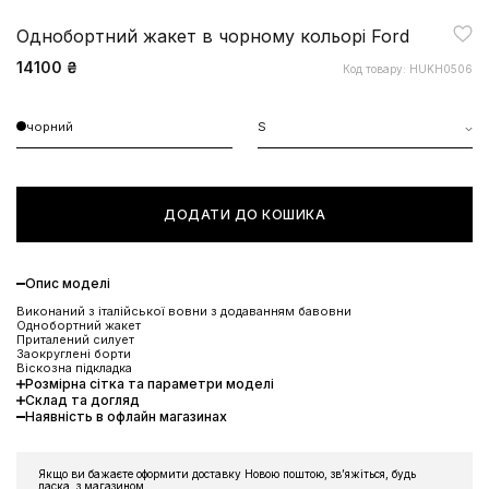
Однобортний жакет в чорному кольорі Ford
14100 ₴
Код товару: HUKH0506
чорний
S
ДОДАТИ ДО КОШИКА
Опис моделі
Виконаний з італійської вовни з додаванням бавовни
Однобортний жакет
Приталений силует
Заокруглені борти
Віскозна підкладка
Розмірна сітка та параметри моделі
Склад та догляд
Наявність в офлайн магазинах
ЗНИЖКА 10% НА ПЕРШЕ
ЗАМОВЛЕННЯ
Якщо ви бажаєте оформити доставку Новою поштою, звʼяжіться, будь
ласка, з магазином.