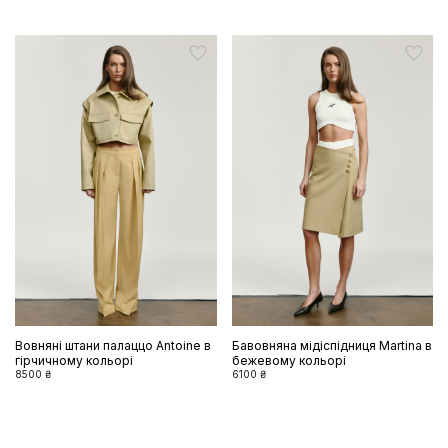
Вовняні штани палаццо Antoine в
Бавовняна мідіспідниця Martina в
гірчичному кольорі
бежевому кольорі
8500 ₴
6100 ₴