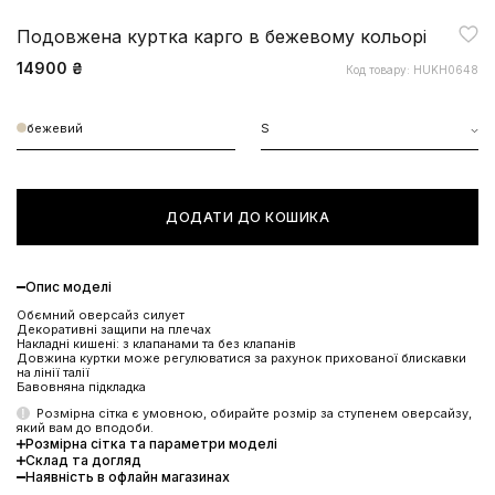
Подовжена куртка карго в бежевому кольорі
14900 ₴
Код товару: HUKH0648
бежевий
S
ДОДАТИ ДО КОШИКА
Опис моделі
Обємний оверсайз силует
Декоративні защипи на плечах
Накладні кишені: з клапанами та без клапанів
Довжина куртки може регулюватися за рахунок прихованої блискавки
на лінії талії
Бавовняна підкладка
Розмірна сітка є умовною, обирайте розмір за ступенем оверсайзу,
який вам до вподоби.
Розмірна сітка та параметри моделі
Склад та догляд
Наявність в офлайн магазинах