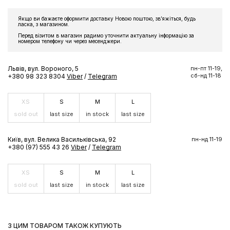
Якщо ви бажаєте оформити доставку Новою поштою, звʼяжіться, будь
ласка, з магазином.
Перед візитом в магазин радимо уточнити актуальну інформацію за
номером телефону чи через месенджери.
Львів, вул. Вороного, 5
пн-пт 11-19,
сб-нд 11-18
+380 98 323 8304
Viber
/
Telegram
XS
S
M
L
sold out
last size
in stock
last size
Київ, вул. Велика Васильківська, 92
пн-нд 11-19
+380 (97) 555 43 26
Viber
/
Telegram
XS
S
M
L
sold out
last size
in stock
last size
З ЦИМ ТОВАРОМ ТАКОЖ КУПУЮТЬ