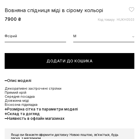
Вовняна спідниця міді в сірому кольорі
7900 ₴
Код товару: HUKH0503
сірий
M
ДОДАТИ ДО КОШИКА
Опис моделі
Декоративні застрочені стрілки
Прямий крій
Середня посадка
Довжина міді
Віскозна підкладка
Розмірна сітка та параметри моделі
Склад та догляд
Наявність в офлайн магазинах
Якщо ви бажаєте оформити доставку Новою поштою, звʼяжіться, будь
ласка, з магазином.