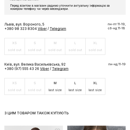
Перед візитом в магазин радимо уточнити актуальну інформацію за
номером телефону чи через месенджери.
Львів, вул. Вороного, 5
пн-пт 11-19,
сб-нд 11-18
+380 98 323 8304
Viber
/
Telegram
XS
S
M
L
XL
sold out
sold out
sold out
sold out
sold out
Київ, вул. Велика Васильківська, 92
пн-нд 11-19
+380 (97) 555 43 26
Viber
/
Telegram
XS
S
M
L
XL
sold out
sold out
last size
last size
last size
З ЦИМ ТОВАРОМ ТАКОЖ КУПУЮТЬ