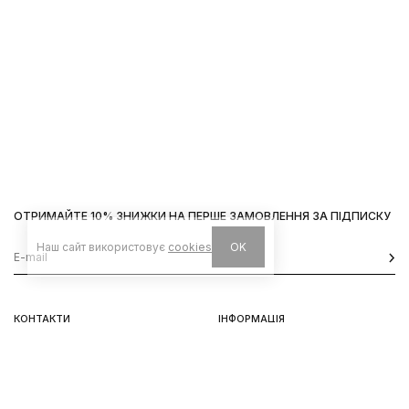
ОТРИМАЙТЕ 10% ЗНИЖКИ НА ПЕРШЕ ЗАМОВЛЕННЯ ЗА ПІДПИСКУ
Наш сайт використовує
cookies
OK
КОНТАКТИ
ІНФОРМАЦІЯ
Київ, вул. Велика Васильківська,
Доставка
92
Оплата
пн-нд 11-19
Повернення та обмін
Передзамовлення
Львів, вул. Вороного, 5