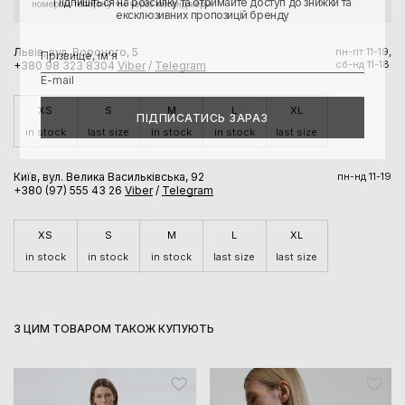
Підпишіться на розсилку та отримайте доступ до знижки та
номером телефону чи через месенджери.
ексклюзивних пропозицій бренду
Львів, вул. Вороного, 5
пн-пт 11-19,
сб-нд 11-18
+380 98 323 8304
Viber
/
Telegram
XS
S
M
L
XL
ПІДПИСАТИСЬ ЗАРАЗ
in stock
last size
in stock
in stock
last size
Київ, вул. Велика Васильківська, 92
пн-нд 11-19
+380 (97) 555 43 26
Viber
/
Telegram
XS
S
M
L
XL
in stock
in stock
in stock
last size
last size
З ЦИМ ТОВАРОМ ТАКОЖ КУПУЮТЬ