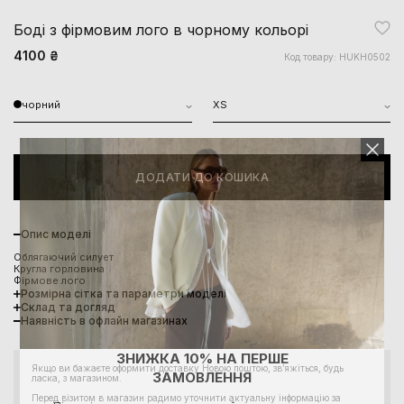
Боді з фірмовим лого в чорному кольорі
4100 ₴
Код товару: HUKH0502
чорний
XS
ДОДАТИ ДО КОШИКА
Опис моделі
Облягаючий силует
Кругла горловина
Фірмове лого
Розмірна сітка та параметри моделі
Склад та догляд
Наявність в офлайн магазинах
ЗНИЖКА 10% НА ПЕРШЕ
Якщо ви бажаєте оформити доставку Новою поштою, звʼяжіться, будь
ЗАМОВЛЕННЯ
ласка, з магазином.
Перед візитом в магазин радимо уточнити актуальну інформацію за