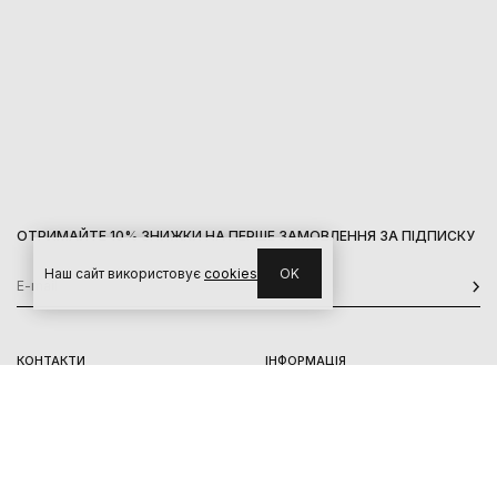
ОТРИМАЙТЕ 10% ЗНИЖКИ НА ПЕРШЕ ЗАМОВЛЕННЯ ЗА ПІДПИСКУ
Наш сайт використовує
cookies
OK
КОНТАКТИ
ІНФОРМАЦІЯ
Київ, вул. Велика Васильківська,
Доставка
92
Оплата
пн-нд 11-19
Повернення та обмін
Передзамовлення
Львів, вул. Вороного, 5
пн-пт 11-19, сб-нд 11-18