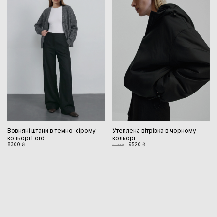
Вовняні штани в темно-сірому
Утеплена вітрівка в чорному
кольорі Ford
кольорі
8300 ₴
9520 ₴
11200 ₴