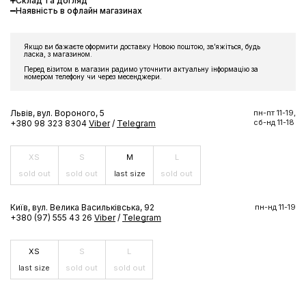
Склад та догляд
Наявність в офлайн магазинах
Якщо ви бажаєте оформити доставку Новою поштою, звʼяжіться, будь
ласка, з магазином.
Перед візитом в магазин радимо уточнити актуальну інформацію за
номером телефону чи через месенджери.
Львів, вул. Вороного, 5
пн-пт 11-19,
сб-нд 11-18
+380 98 323 8304
Viber
/
Telegram
XS
S
M
L
sold out
sold out
last size
sold out
Київ, вул. Велика Васильківська, 92
пн-нд 11-19
+380 (97) 555 43 26
Viber
/
Telegram
XS
S
L
last size
sold out
sold out