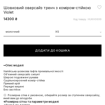
Шовковий оверсайз тренч з коміром-стійкою
Violet
14300 ₴
Код товару: HUKH0699
молочний
XS
ДОДАТИ ДО КОШИКА
Опис моделі
Італійська шовкова тафта преміальної якості
Об'ємний оверсайз силует
Широкі подовжені рукава
Суцільнокроєний комір-стійка
Прямий крій
Передні кишені
Без застібок
Розмірна сітка є умовною, обирайте розмір за ступенем оверсайзу,
який вам до вподоби.
Розмірна сітка та параметри моделі