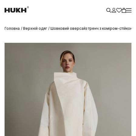
Головна
Верхній одяг
Шовковий оверсайз тренч з коміром-стійкою V