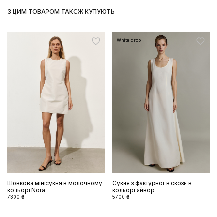
З ЦИМ ТОВАРОМ ТАКОЖ КУПУЮТЬ
White drop
Шовкова мінісукня в молочному
Сукня з фактурної віскози в
кольорі Nora
кольорі айворі
7300 ₴
5700 ₴