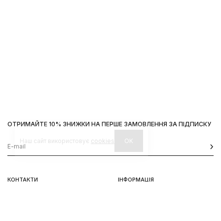
ОТРИМАЙТЕ 10% ЗНИЖКИ НА ПЕРШЕ ЗАМОВЛЕННЯ ЗА ПІДПИСКУ
Наш сайт використовує
cookies
OK
КОНТАКТИ
ІНФОРМАЦІЯ
Київ, вул. Велика Васильківська,
Доставка
92
Оплата
пн-нд 11-19
Повернення та обмін