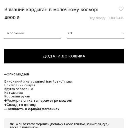
В'язаний кардиган в молочному кольорі
4900 ₴
Код товару: HUKH0435
молочний
XS
ДОДАТИ ДО КОШИКА
Опис моделі
Виконаний з натуральної італійської пряжі
Приталений силует
Кругла горловина
На ґудзиках
Короткий рукав
Розмірна сітка та параметри моделі
Склад та догляд
Наявність в офлайн магазинах
ЗНИЖКА 10% НА ПЕРШЕ
Якщо ви бажаєте оформити доставку Новою поштою, звʼяжіться, будь
ЗАМОВЛЕННЯ
ласка, з магазином.