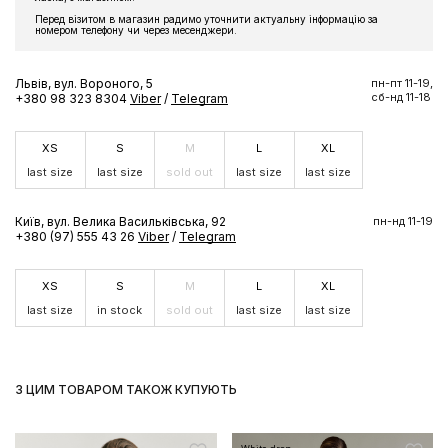
Перед візитом в магазин радимо уточнити актуальну інформацію за
Підпишіться на розсилку та отримайте доступ до знижки та
номером телефону чи через месенджери.
ексклюзивних пропозицій бренду
Львів, вул. Вороного, 5
пн-пт 11-19,
сб-нд 11-18
+380 98 323 8304
Viber
/
Telegram
XS
S
M
L
XL
ПІДПИСАТИСЬ ЗАРАЗ
last size
last size
sold out
last size
last size
Київ, вул. Велика Васильківська, 92
пн-нд 11-19
+380 (97) 555 43 26
Viber
/
Telegram
XS
S
M
L
XL
last size
in stock
sold out
last size
last size
З ЦИМ ТОВАРОМ ТАКОЖ КУПУЮТЬ