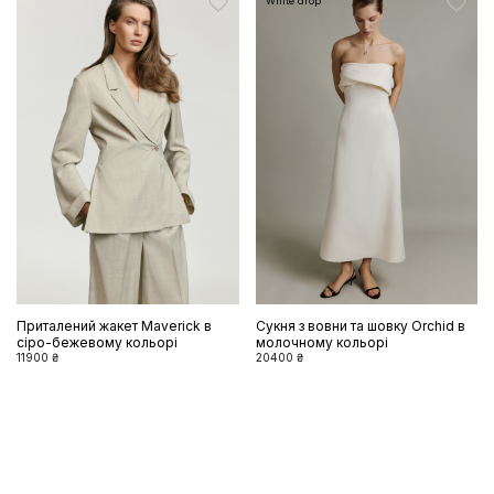
White drop
Приталений жакет Maverick в
Сукня з вовни та шовку Orchid в
сіро-бежевому кольорі
молочному кольорі
11900 ₴
20400 ₴