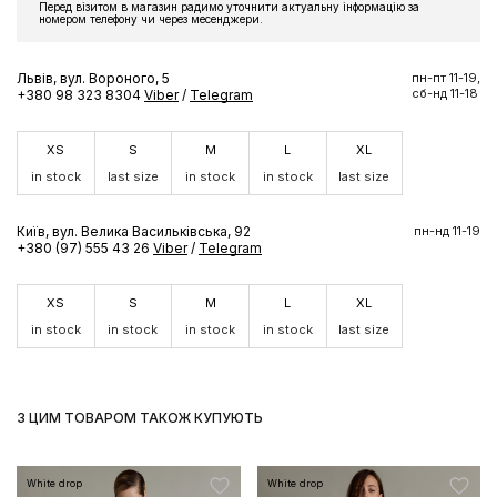
Перед візитом в магазин радимо уточнити актуальну інформацію за
Підпишіться на розсилку та отримайте доступ до знижки та
номером телефону чи через месенджери.
ексклюзивних пропозицій бренду
Львів, вул. Вороного, 5
пн-пт 11-19,
сб-нд 11-18
+380 98 323 8304
Viber
/
Telegram
XS
S
M
L
XL
ПІДПИСАТИСЬ ЗАРАЗ
in stock
last size
in stock
in stock
last size
Київ, вул. Велика Васильківська, 92
пн-нд 11-19
+380 (97) 555 43 26
Viber
/
Telegram
XS
S
M
L
XL
in stock
in stock
in stock
in stock
last size
З ЦИМ ТОВАРОМ ТАКОЖ КУПУЮТЬ
White drop
White drop