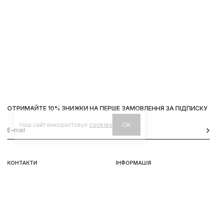
ОТРИМАЙТЕ 10% ЗНИЖКИ НА ПЕРШЕ ЗАМОВЛЕННЯ ЗА ПІДПИСКУ
Наш сайт використовує
cookies
OK
КОНТАКТИ
ІНФОРМАЦІЯ
Київ, вул. Велика Васильківська,
Доставка
92
Оплата
пн-нд 11-19
Повернення та обмін
Передзамовлення
Львів, вул. Вороного, 5
пн-пт 11-19, сб-нд 11-18