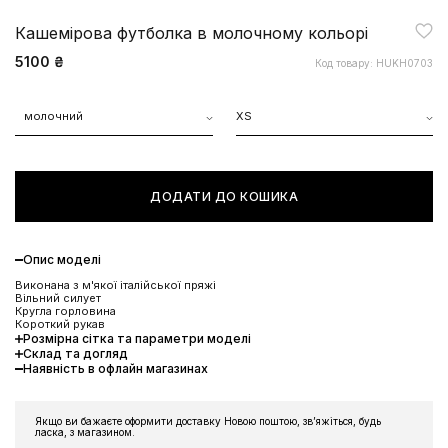
Кашемірова футболка в молочному кольорі
5100 ₴
Код товару: HUKH0703
молочний
XS
ДОДАТИ ДО КОШИКА
Опис моделі
Виконана з м'якої італійської пряжі
Вільний силует
Кругла горловина
Короткий рукав
Розмірна сітка та параметри моделі
Склад та догляд
Наявність в офлайн магазинах
ЗНИЖКА 10% НА ПЕРШЕ
ЗАМОВЛЕННЯ
Якщо ви бажаєте оформити доставку Новою поштою, звʼяжіться, будь
ласка, з магазином.