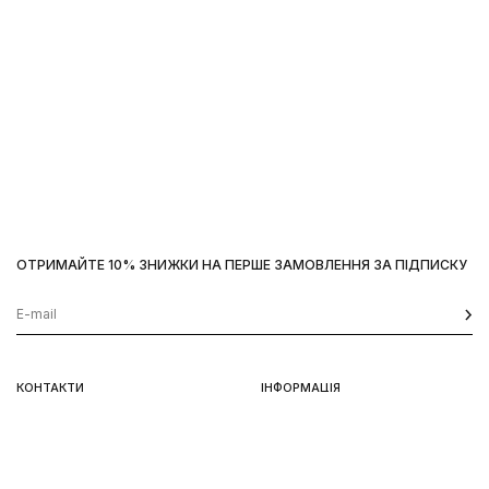
ОТРИМАЙТЕ 10% ЗНИЖКИ НА ПЕРШЕ ЗАМОВЛЕННЯ ЗА ПІДПИСКУ
Наш сайт використовує
cookies
OK
КОНТАКТИ
ІНФОРМАЦІЯ
Київ, вул. Велика Васильківська,
Доставка
92
Оплата
пн-нд 11-19
Повернення та обмін
Передзамовлення