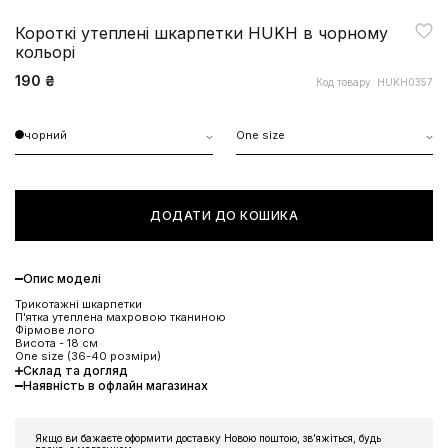
Короткі утеплені шкарпетки HUKH в чорному
кольорі
190 ₴
Код товару: HUKH0357
чорний
One size
ДОДАТИ ДО КОШИКА
Опис моделі
Трикотажні шкарпетки
П'ятка утеплена махровою тканиною
Фірмове лого
Висота - 18 см
One size (36-40 розміри)
Склад та догляд
Наявність в офлайн магазинах
Якщо ви бажаєте оформити доставку Новою поштою, звʼяжіться, будь