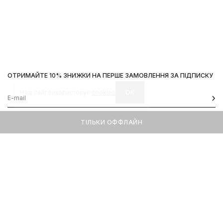
ОТРИМАЙТЕ 10% ЗНИЖКИ НА ПЕРШЕ ЗАМОВЛЕННЯ ЗА ПІДПИСКУ
Наш сайт використовує
cookies
OK
ТІЛЬКИ ОФФЛАЙН
КОНТАКТИ
ІНФОРМАЦІЯ
Київ, вул. Велика Васильківська,
Доставка
92
Оплата
пн-нд 11-19
Повернення та обмін
Передзамовлення
Львів, вул. Вороного, 5
пн-пт 11-19, сб-нд 11-18
Instagram
Telegram