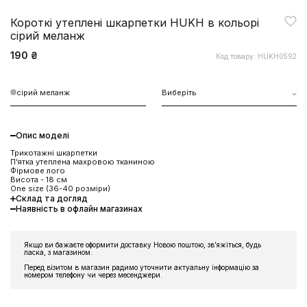
Короткі утеплені шкарпетки HUKH в кольорі
сірий меланж
190 ₴
Код товару: HUKH0592
сірий меланж
Виберіть
Опис моделі
Трикотажні шкарпетки
П'ятка утеплена махровою тканиною
Фірмове лого
Висота - 18 см
One size (36-40 розміри)
Склад та догляд
Наявність в офлайн магазинах
Якщо ви бажаєте оформити доставку Новою поштою, звʼяжіться, будь
ласка, з магазином.
Перед візитом в магазин радимо уточнити актуальну інформацію за
номером телефону чи через месенджери.