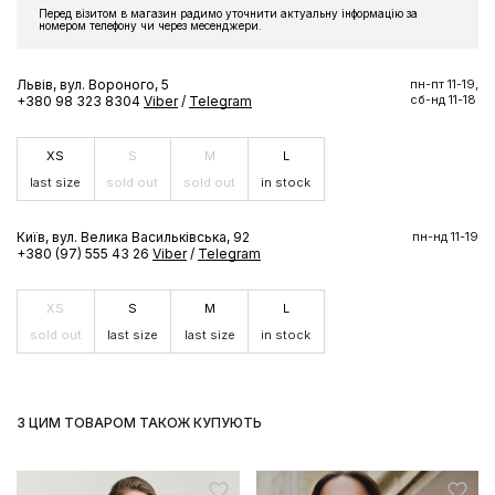
Перед візитом в магазин радимо уточнити актуальну інформацію за
Підпишіться на розсилку та отримайте доступ до знижки та
номером телефону чи через месенджери.
ексклюзивних пропозицій бренду
Львів, вул. Вороного, 5
пн-пт 11-19,
сб-нд 11-18
+380 98 323 8304
Viber
/
Telegram
XS
S
M
L
ПІДПИСАТИСЬ ЗАРАЗ
last size
sold out
sold out
in stock
Київ, вул. Велика Васильківська, 92
пн-нд 11-19
+380 (97) 555 43 26
Viber
/
Telegram
XS
S
M
L
sold out
last size
last size
in stock
З ЦИМ ТОВАРОМ ТАКОЖ КУПУЮТЬ