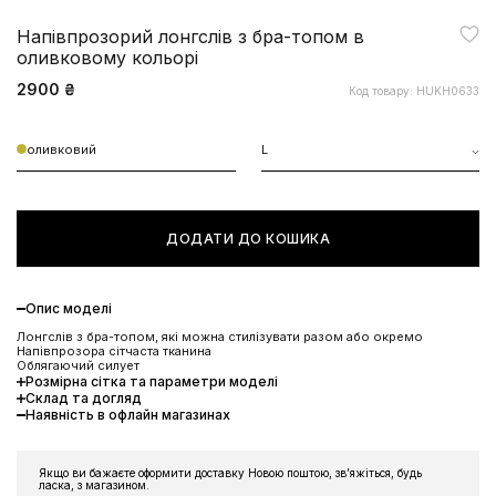
Напівпрозорий лонгслів з бра-топом в
оливковому кольорі
2900 ₴
Код товару: HUKH0633
оливковий
L
ДОДАТИ ДО КОШИКА
Опис моделі
Лонгслів з бра-топом, які можна стилізувати разом або окремо
Напівпрозора сітчаста тканина
Облягаючий силует
Розмірна сітка та параметри моделі
Склад та догляд
Наявність в офлайн магазинах
ЗНИЖКА 10% НА ПЕРШЕ
Якщо ви бажаєте оформити доставку Новою поштою, звʼяжіться, будь
ЗАМОВЛЕННЯ
ласка, з магазином.