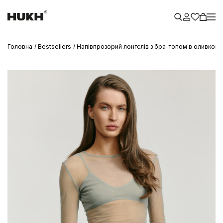
Головна
Bestsellers
Напівпрозорий лонгслів з бра-топом в оливков