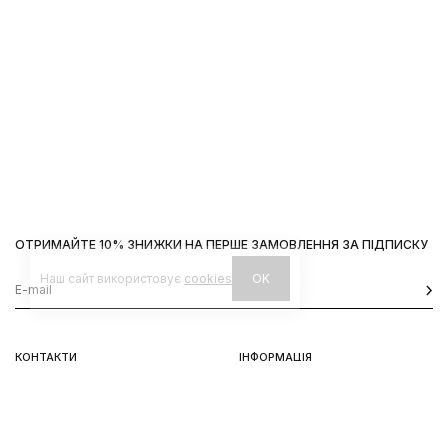
ОТРИМАЙТЕ 10% ЗНИЖКИ НА ПЕРШЕ ЗАМОВЛЕННЯ ЗА ПІДПИСКУ
Наш сайт використовує
cookies
OK
КОНТАКТИ
ІНФОРМАЦІЯ
Київ, вул. Велика Васильківська,
Доставка
92
Оплата
пн-нд 11-19
Повернення та обмін
Передзамовлення