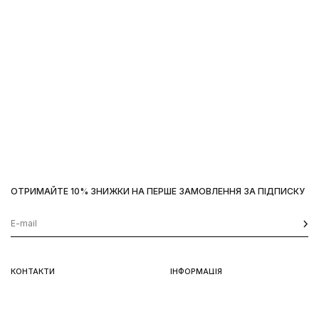
ОТРИМАЙТЕ 10% ЗНИЖКИ НА ПЕРШЕ ЗАМОВЛЕННЯ ЗА ПІДПИСКУ
Наш сайт використовує
cookies
OK
КОНТАКТИ
ІНФОРМАЦІЯ
Київ, вул. Велика Васильківська,
Доставка
92
Оплата