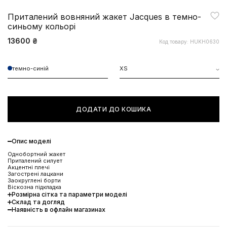
Приталений вовняний жакет Jacques в темно-
синьому кольорі
13600 ₴
Код товару: HUKH0630
темно-синій
XS
ДОДАТИ ДО КОШИКА
Опис моделі
Однобортний жакет
Приталений силует
Акцентні плечі
Загострені лацкани
Заокруглені борти
Віскозна підкладка
Розмірна сітка та параметри моделі
Склад та догляд
Наявність в офлайн магазинах