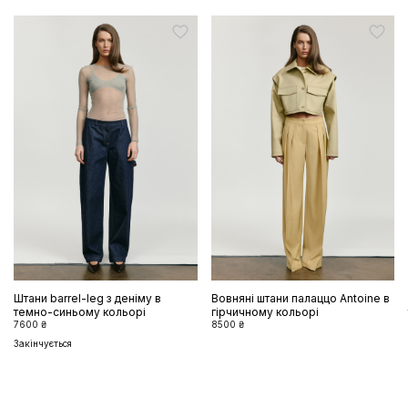
Штани barrel-leg з деніму в
Вовняні штани палаццо Antoine в
темно-синьому кольорі
гірчичному кольорі
7600 ₴
8500 ₴
Закінчується