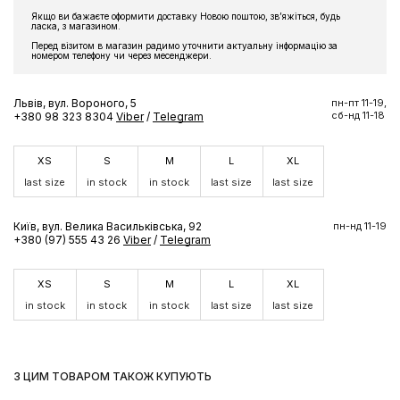
Якщо ви бажаєте оформити доставку Новою поштою, звʼяжіться, будь
ласка, з магазином.
Перед візитом в магазин радимо уточнити актуальну інформацію за
номером телефону чи через месенджери.
Львів, вул. Вороного, 5
пн-пт 11-19,
сб-нд 11-18
+380 98 323 8304
Viber
/
Telegram
XS
S
M
L
XL
last size
in stock
in stock
last size
last size
Київ, вул. Велика Васильківська, 92
пн-нд 11-19
+380 (97) 555 43 26
Viber
/
Telegram
XS
S
M
L
XL
in stock
in stock
in stock
last size
last size
З ЦИМ ТОВАРОМ ТАКОЖ КУПУЮТЬ