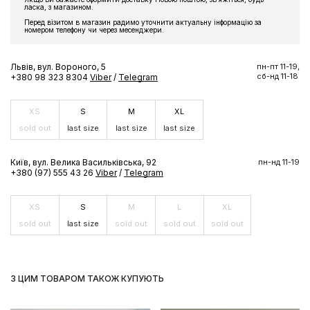
ласка, з магазином.
Підпишіться на розсилку та отримайте доступ до знижки та
Перед візитом в магазин радимо уточнити актуальну інформацію за
ексклюзивних пропозицій бренду
номером телефону чи через месенджери.
Львів, вул. Вороного, 5
пн-пт 11-19,
сб-нд 11-18
+380 98 323 8304
Viber
/
Telegram
ПІДПИСАТИСЬ ЗАРАЗ
XS
S
M
XL
sold out
last size
last size
last size
Київ, вул. Велика Васильківська, 92
пн-нд 11-19
+380 (97) 555 43 26
Viber
/
Telegram
XS
S
M
L
XL
sold out
last size
sold out
sold out
sold out
З ЦИМ ТОВАРОМ ТАКОЖ КУПУЮТЬ