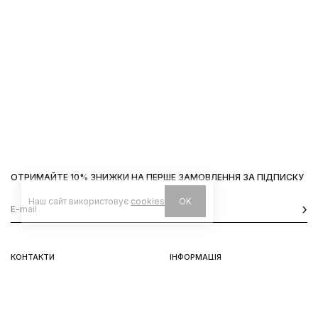
ОТРИМАЙТЕ 10% ЗНИЖКИ НА ПЕРШЕ ЗАМОВЛЕННЯ ЗА ПІДПИСКУ
Наш сайт використовує
cookies
OK
КОНТАКТИ
ІНФОРМАЦІЯ
Київ, вул. Велика Васильківська,
Доставка
92
Оплата
пн-нд 11-19
Повернення та обмін
Передзамовлення