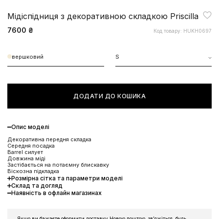
Мідіспідниця з декоративною складкою Priscilla
7600 ₴
Код товару: HUKH0697
вершковий
S
ДОДАТИ ДО КОШИКА
Опис моделі
Декоративна передня складка
Середня посадка
Barrel силует
Довжина міді
Застібається на потаємну блискавку
Віскозна підкладка
Розмірна сітка та параметри моделі
Склад та догляд
Наявність в офлайн магазинах
ЗНИЖКА 10% НА ПЕРШЕ
ЗАМОВЛЕННЯ
Якщо ви бажаєте оформити доставку Новою поштою, звʼяжіться, будь