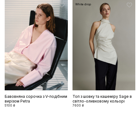
White drop
Бавовняна сорочка з V-подібним
Топ з шовку та кашеміру Sage в
вирізом Petra
світло-оливковому кольорі
5100 ₴
7600 ₴