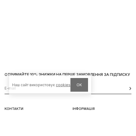
ОТРИМАЙТЕ 10% ЗНИЖКИ НА ПЕРШЕ ЗАМОВЛЕННЯ ЗА ПІДПИСКУ
Наш сайт використовує
cookies
OK
КОНТАКТИ
ІНФОРМАЦІЯ
Київ, вул. Велика Васильківська,
Доставка
92
Оплата
пн-нд 11-19
Повернення та обмін
Передзамовлення