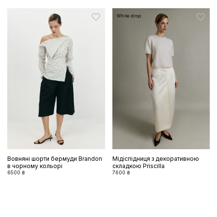
White drop
Вовняні шорти бермуди Brandon
Мідіспідниця з декоративною
в чорному кольорі
складкою Priscilla
6500 ₴
7600 ₴