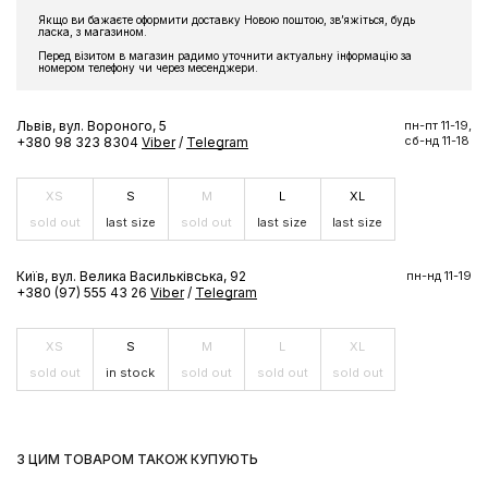
Підпишіться на розсилку та отримайте доступ до знижки та
Якщо ви бажаєте оформити доставку Новою поштою, звʼяжіться, будь
ласка, з магазином.
ексклюзивних пропозицій бренду
Перед візитом в магазин радимо уточнити актуальну інформацію за
номером телефону чи через месенджери.
Львів, вул. Вороного, 5
пн-пт 11-19,
сб-нд 11-18
+380 98 323 8304
Viber
/
Telegram
ПІДПИСАТИСЬ ЗАРАЗ
XS
S
M
L
XL
sold out
last size
sold out
last size
last size
Київ, вул. Велика Васильківська, 92
пн-нд 11-19
+380 (97) 555 43 26
Viber
/
Telegram
XS
S
M
L
XL
sold out
in stock
sold out
sold out
sold out
З ЦИМ ТОВАРОМ ТАКОЖ КУПУЮТЬ