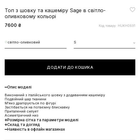
Топ з шовку та кашеміру Sage в світло-
оливковому кольорі
7600 ₴
Код товару: HUKH0691
світло-оливковий
S
ДОДАТИ ДО КОШИКА
Опис моделі
Виконаний з італійського шовку з додаванням кашеміру
Подвійний шар тканини
М'яко драпірується по фігурі
Застібається на потаємну блискавку
Приталений силует
Асиметричний низ
Розмірна сітка та параметри моделі
Склад та догляд
ЗНИЖКА 10% НА ПЕРШЕ
Наявність в офлайн магазинах
ЗАМОВЛЕННЯ