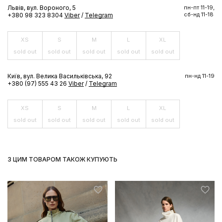
Львів, вул. Вороного, 5
пн-пт 11-19,
сб-нд 11-18
+380 98 323 8304
Viber
/
Telegram
XS
S
M
L
XL
sold out
sold out
sold out
sold out
sold out
ПІДПИСАТИСЬ ЗАРАЗ
Київ, вул. Велика Васильківська, 92
пн-нд 11-19
+380 (97) 555 43 26
Viber
/
Telegram
XS
S
M
L
XL
sold out
sold out
sold out
sold out
sold out
З ЦИМ ТОВАРОМ ТАКОЖ КУПУЮТЬ