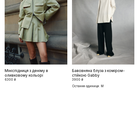
Мініспідниця з деніму в
Бавовняна блуза з коміром-
оливковому кольорі
стійкою Gabby
6300 ₴
3900 ₴
Остання одиниця: M