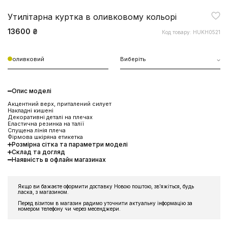
Утилітарна куртка в оливковому кольорі
13600 ₴
Код товару: HUKH0521
оливковий
Виберіть
Опис моделі
Акцентний верх, приталений силует
Накладні кишені
Декоративні деталі на плечах
Еластична резинка на талії
Спущена лінія плеча
Фірмова шкіряна етикетка
Розмірна сітка та параметри моделі
Склад та догляд
Наявність в офлайн магазинах
Якщо ви бажаєте оформити доставку Новою поштою, звʼяжіться, будь
ЗНИЖКА 10% НА ПЕРШЕ
ласка, з магазином.
ЗАМОВЛЕННЯ
Перед візитом в магазин радимо уточнити актуальну інформацію за
номером телефону чи через месенджери.
Підпишіться на розсилку та отримайте доступ до знижки та
ексклюзивних пропозицій бренду