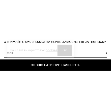
ОТРИМАЙТЕ 10% ЗНИЖКИ НА ПЕРШЕ ЗАМОВЛЕННЯ ЗА ПІДПИСКУ
Наш сайт використовує
cookies
OK
СПОВІСТИТИ ПРО НАЯВНІСТЬ
КОНТАКТИ
ІНФОРМАЦІЯ
Київ, вул. Велика Васильківська,
Доставка
92
Оплата
пн-нд 11-19
Повернення та обмін
Передзамовлення
Львів, вул. Вороного, 5
пн-пт 11-19, сб-нд 11-18
Instagram
Telegram