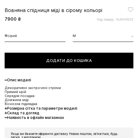
Вовняна спідниця міді в сірому кольорі
7900 ₴
Код товару: HUKH0503
сірий
M
ДОДАТИ ДО КОШИКА
Опис моделі
Декоративні застрочені стрілки
Прямий крій
Середня посадка
Довжина міді
Віскозна підкладка
Розмірна сітка та параметри моделі
Склад та догляд
Наявність в офлайн магазинах
ЗНИЖКА 10% НА ПЕРШЕ
ЗАМОВЛЕННЯ
Якщо ви бажаєте оформити доставку Новою поштою, звʼяжіться, будь
ласка, з магазином.