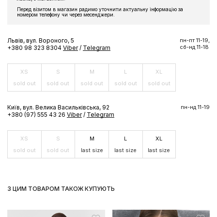
Підпишіться на розсилку та отримайте доступ до знижки та
Перед візитом в магазин радимо уточнити актуальну інформацію за
ексклюзивних пропозицій бренду
номером телефону чи через месенджери.
Львів, вул. Вороного, 5
пн-пт 11-19,
сб-нд 11-18
+380 98 323 8304
Viber
/
Telegram
ПІДПИСАТИСЬ ЗАРАЗ
XS
S
M
L
XL
sold out
sold out
sold out
sold out
sold out
Київ, вул. Велика Васильківська, 92
пн-нд 11-19
+380 (97) 555 43 26
Viber
/
Telegram
XS
S
M
L
XL
sold out
sold out
last size
last size
last size
З ЦИМ ТОВАРОМ ТАКОЖ КУПУЮТЬ