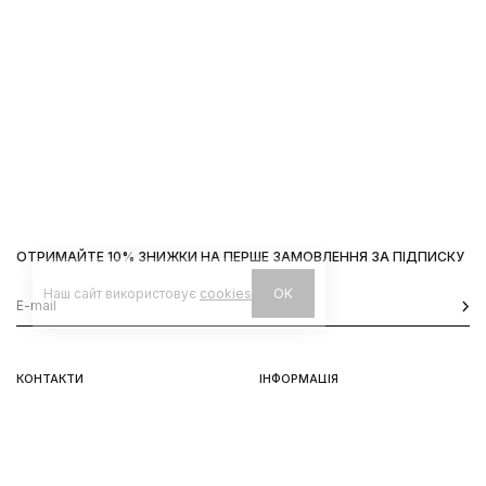
ОТРИМАЙТЕ 10% ЗНИЖКИ НА ПЕРШЕ ЗАМОВЛЕННЯ ЗА ПІДПИСКУ
Наш сайт використовує
cookies
OK
КОНТАКТИ
ІНФОРМАЦІЯ
Київ, вул. Велика Васильківська,
Доставка
92
Оплата
пн-нд 11-19
Повернення та обмін
Передзамовлення
Львів, вул. Вороного, 5