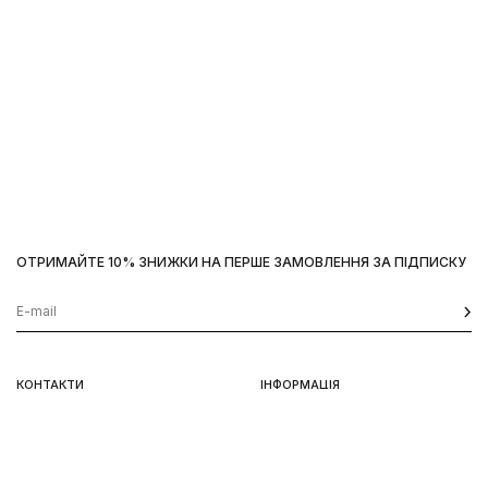
ОТРИМАЙТЕ 10% ЗНИЖКИ НА ПЕРШЕ ЗАМОВЛЕННЯ ЗА ПІДПИСКУ
Наш сайт використовує
cookies
OK
КОНТАКТИ
ІНФОРМАЦІЯ
Київ, вул. Велика Васильківська,
Доставка
92
Оплата
пн-нд 11-19
Повернення та обмін
Передзамовлення