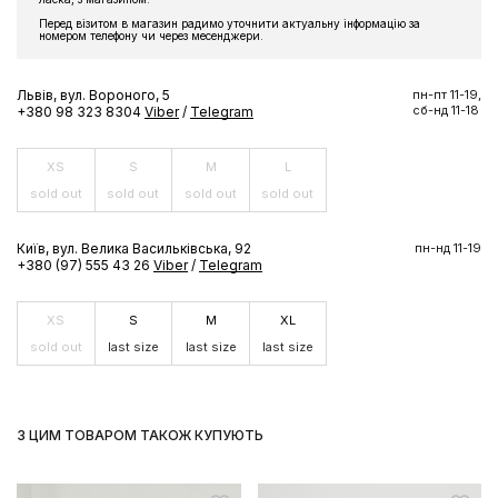
Перед візитом в магазин радимо уточнити актуальну інформацію за
номером телефону чи через месенджери.
Львів, вул. Вороного, 5
пн-пт 11-19,
сб-нд 11-18
+380 98 323 8304
Viber
/
Telegram
XS
S
M
L
sold out
sold out
sold out
sold out
Київ, вул. Велика Васильківська, 92
пн-нд 11-19
+380 (97) 555 43 26
Viber
/
Telegram
XS
S
M
XL
sold out
last size
last size
last size
З ЦИМ ТОВАРОМ ТАКОЖ КУПУЮТЬ