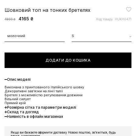
Шовковий топ на тонких бретелях
4165 ₴
Код товару: HUKH0471
4900 ₴
молочний
S
ДОДАТИ ДО КОШИКА
Опис моделі
Виконана з принтованого італійського шовку
Декоративні зав'язки на лінії талії
Бретелі з можливістю регулювання довжини
Вільний силует
Прямий крій
Розмірна сітка та параметри моделі
Склад та догляд
Наявність в офлайн магазинах
Якщо ви бажаєте оформити доставку Новою поштою, звʼяжіться, будь
ласка, з магазином.