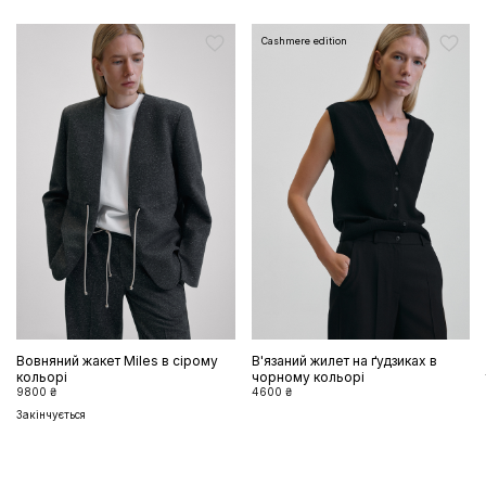
Cashmere edition
Вовняний жакет Miles в сірому
В'язаний жилет на ґудзиках в
кольорі
чорному кольорі
9800 ₴
4600 ₴
Закінчується