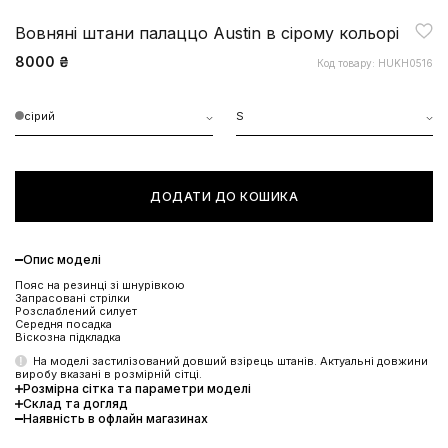
Вовняні штани палаццо Austin в сірому кольорі
8000 ₴
Код товару: HUKH0516
сірий
S
ДОДАТИ ДО КОШИКА
Опис моделі
Пояс на резинці зі шнурівкою
Запрасовані стрілки
Розслаблений силует
Середня посадка
Віскозна підкладка
На моделі застилізований довший взірець штанів. Актуальні довжини
виробу вказані в розмірній сітці.
Розмірна сітка та параметри моделі
Склад та догляд
Наявність в офлайн магазинах
ЗНИЖКА 10% НА ПЕРШЕ