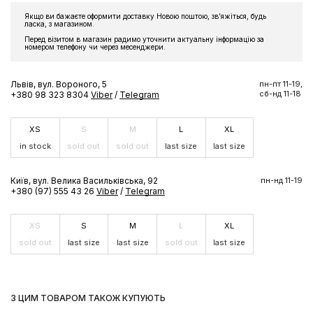
ЗАМОВЛЕННЯ
Якщо ви бажаєте оформити доставку Новою поштою, звʼяжіться, будь
Підпишіться на розсилку та отримайте доступ до знижки та
ласка, з магазином.
ексклюзивних пропозицій бренду
Перед візитом в магазин радимо уточнити актуальну інформацію за
номером телефону чи через месенджери.
Львів, вул. Вороного, 5
пн-пт 11-19,
сб-нд 11-18
+380 98 323 8304
Viber
/
Telegram
ПІДПИСАТИСЬ ЗАРАЗ
XS
S
M
L
XL
in stock
sold out
sold out
last size
last size
Київ, вул. Велика Васильківська, 92
пн-нд 11-19
+380 (97) 555 43 26
Viber
/
Telegram
XS
S
M
L
XL
sold out
last size
last size
sold out
last size
З ЦИМ ТОВАРОМ ТАКОЖ КУПУЮТЬ