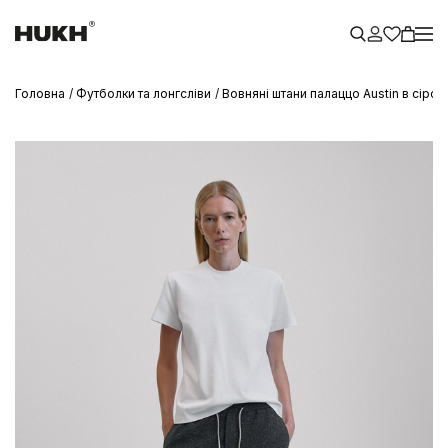
Головна
Футболки та лонгсліви
Вовняні штани палаццо Austin в сіром